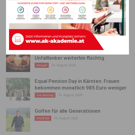
gemeinsam mobil für
Gleichstellung
AKTUELLES
Fußgänger (20) tödlich verletzt –
Unfalllenker weiterhin flüchtig
10. August 2026
Aktuell
Equal Pension Day in Kärnten: Frauen
bekommen monatlich 985 Euro weniger
10. August 2026
Top Beitrag
Golfen für alle Generationen
10. August 2026
ANZEIGE