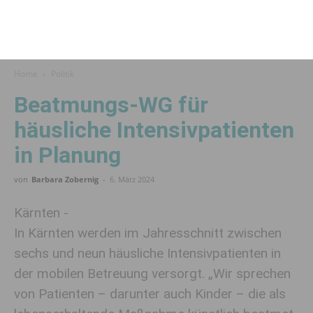
Home
Politik
Beatmungs-WG für
häusliche Intensivpatienten
in Planung
von
Barbara Zobernig
-
6. März 2024
Kärnten -
In Kärnten werden im Jahresschnitt zwischen
sechs und neun häusliche Intensivpatienten in
der mobilen Betreuung versorgt. „Wir sprechen
von Patienten – darunter auch Kinder – die als