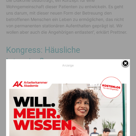
die Diakonie beauftragt, ein Konzept für eine
Wohngemeinschaft dieser Patienten zu entwickeln. Es geht
uns darum, mit dieser neuen Form der Betreuung den
betroffenen Menschen ein Leben zu ermöglichen, das nicht
von permanenten stationären Aufenthalten geprägt ist. Wir
wollen aber auch die Angehörigen entlasten“, erklärt Prettner.
Kongress: Häusliche
Intensivpflege
Anzeige
Der Kongress #whocares2024 wird von Cura Plus, Österreichs
größtem Anbieter von häuslicher Intensivpflege, veranstaltet.
Cura Plus ist auch Vertragspartner für die Betreuung
häuslicher Intensivpatientinnen und -patienten in Kärnten.
Vorheriger Artikel
Nächster Artikel
Internationaler Frauentag: 04.
Schüsse am Weissensee
März 2024 AMS Kärnten und
alarmierten Cobra
Land Kärnten machen