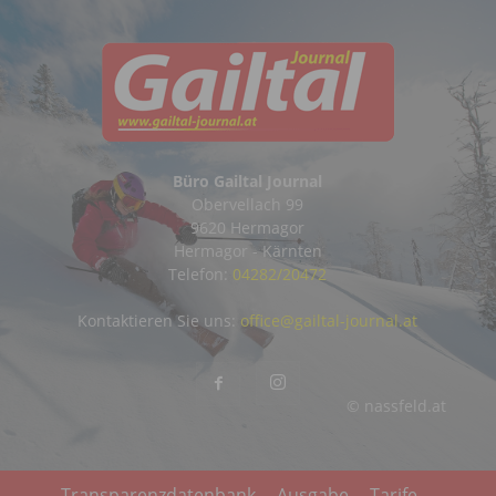
Büro Gailtal Journal
Obervellach 99
9620 Hermagor
Hermagor - Kärnten
Telefon:
04282/20472
Kontaktieren Sie uns:
office@gailtal-journal.at
© nassfeld.at
Transparenzdatenbank
Ausgabe
Tarife