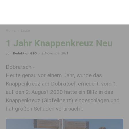
Home
Leute
1 Jahr Knappenkreuz Neu
von
Redaktion GTO
-
2. November 2021
Dobratsch -
Heute genau vor einem Jahr, wurde das
Knappenkreuz am Dobratsch erneuert, vom 1.
auf den 2. August 2020 hatte ein Blitz in das
Knappenkreuz (Gipfelkreuz) eingeschlagen und
hat großen Schaden verursacht.