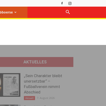
bboerse
AKTUELLES
„Sein Charakter bleibt
unersetzbar“ –
Fußballverein nimmt
Abschied
7. August 2026
Aktuell