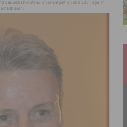
d das selbstverständlich unentgeltlich und 365 Tage im
erhältnissen.