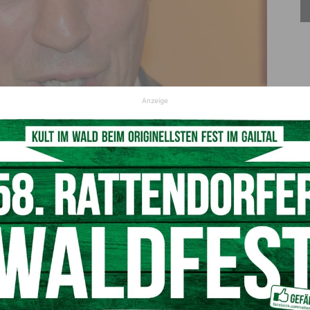
Anzeige
rtreter Dr. Klemens Fheodoroff (c) Ilse Jank
usteller