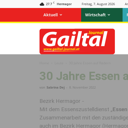
C
27.7
Freitag, 7. August 2026
A
Hermagor
Aktuell
Wirtschaft
Gailtal
Journal
Home
Leute
30 Jahre Essen auf Rädern
30 Jahre Essen 
von
Sabrina Dej
-
8. November 2022
Bezirk Hermagor -
Mit dem Essenszustelldienst „
Essen
Zusammenarbeit mit den zuständig
auch im Bezirk Hermagor (Hermagor,