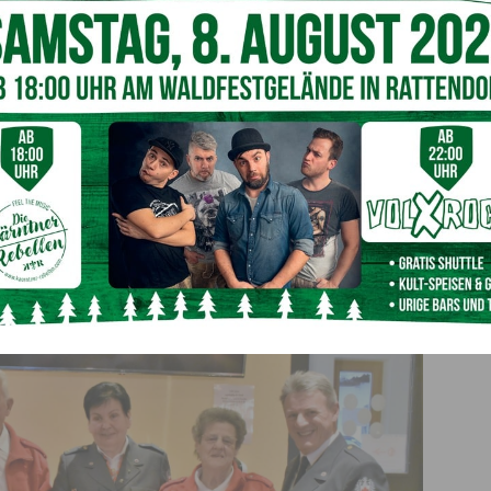
00 Portionen 11.000 km
400 Portionen 50.000 km
rt
die Freiwilligen Mitarbeiter und Mitarbeiterinnen zu einer
 in Radnig ein. Dabei wurden
Maria Rauscher
,
Erika
z Berchtold
für
30 jährige Mitarbeit
im Essenszustelldienst
rer
, die auch über Aktuelles im Roten Kreuz Kärnten
reter Dr. Klemens Fheodoroff,
geehrt.