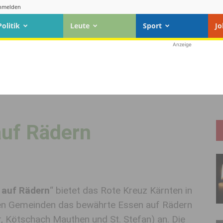
nmelden
Politik
Leute
Sport
Jo
Anzeige
auf Rädern
 auf Rädern
“ bietet das Rote Kreuz Kärnten in
en Gemeinden das bewährte Essen auf Rädern
 Kötschach Mauthen und St. Stefan) an. Die