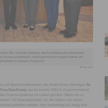
ummerer, BGL. Elisabeth Wiedenig, Martina Wiedenig (Sozialreferentin
 (Essenszustelldienst), Vizebürgermeisterin Irmgard Hartlieb und
Stellvertreter Dr. Klemens Fheodoroff
© Ilse Jank
es und Bezirksstellenleiters des Roten Kreuz Hermagor
Dr.
d
Frau Elsa Kuney
wurde bereits 1992 in Zusammenarbeit
der Essenszustellung ins Leben gerufen. Waren es zu
erweile 110 Essensbezieher, für die täglich von sechs
hlzeiten geliefert werden. Von Vorderberg bis Jenig sind