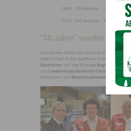
1993 20 Bezieher 18 Zusteller 6.0
2022 100 Bezieher 44 Zusteller 32.
“30 Jahre” wurden gefeie
Aus diesem Anlass lud das Rote Kreuz Hermagor 
kleinen Feier in das Gasthaus Grollitsch Karnia
Buchacher
und das Ehepaa
r Regina und Fran
von
Landesvizepräsidentin Christina Summe
informierte, und
Bezirksstellenleiter-Stellvert