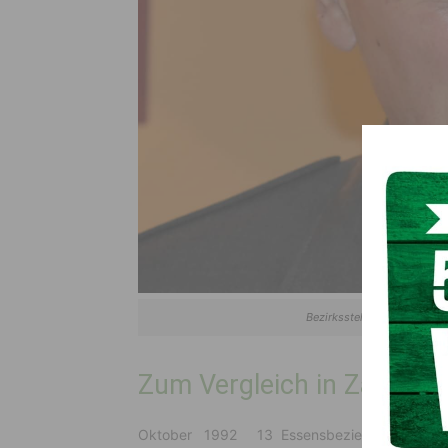
Bezirksstellenleiter-Stellve
Zum Vergleich in Zahlen
Oktober 1992 13 Essensbezieher und 14 Z