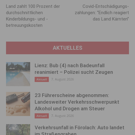
Land zahlt 100 Prozent der
Covid-Entschädigungs­
durchschnittlichen
zahlungen: “Endlich reagiert
Kinderbildungs- und -
das Land Kärnten”
betreuungskosten
AKTUELLES
Lienz: Bub (4) nach Badeunfall
reanimiert – Polizei sucht Zeugen
7. August 2026
Aktuell
23 Führerscheine abgenommen:
Landesweiter Verkehrsschwerpunkt
Alkohol und Drogen am Steuer
7. August 2026
Aktuell
Verkehrsunfall in Förolach: Auto landet
im Straßengraben