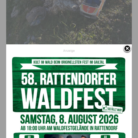
Anzeige
Jeder ist dazu eingeladen mitzumachen! (c)1 Piece Each Austria
Infos zur Veranstaltung
:
www.facebook.com/1pieceeachaustria