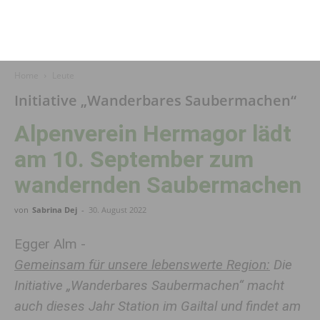
Home
Leute
Initiative „Wanderbares Saubermachen“
Alpenverein Hermagor lädt
am 10. September zum
wandernden Saubermachen
von
Sabrina Dej
-
30. August 2022
Egger Alm -
Gemeinsam für unsere lebenswerte Region:
Die
Initiative „Wanderbares Saubermachen“ macht
auch dieses Jahr Station im Gailtal und findet am