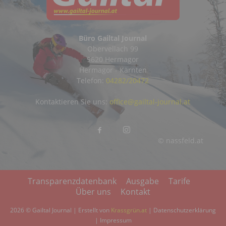
Büro Gailtal Journal
Obervellach 99
9620 Hermagor
Hermagor - Kärnten
Telefon:
04282/20472
Kontaktieren Sie uns:
office@gailtal-journal.at
© nassfeld.at
Transparenzdatenbank
Ausgabe
Tarife
Über uns
Kontakt
2026 © Gailtal Journal | Erstellt von
Krassgrün.at
|
Datenschutzerklärung
|
Impressum