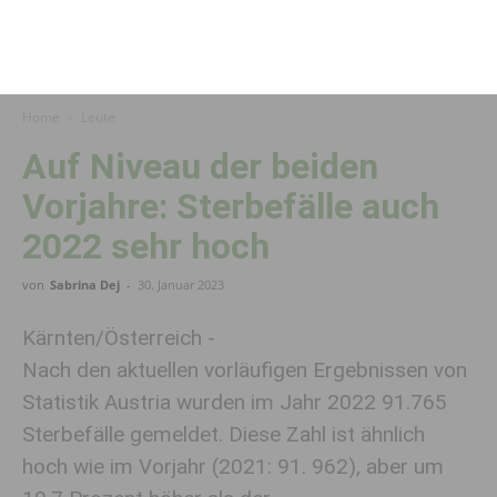
Home
Leute
Auf Niveau der beiden
Vorjahre: Sterbe­fälle auch
2022 sehr hoch
von
Sabrina Dej
-
30. Januar 2023
Kärnten/Österreich -
Nach den aktuellen vorläufigen Ergebnissen von
Statistik Austria wurden im Jahr 2022 91.765
Sterbefälle gemeldet. Diese Zahl ist ähnlich
hoch wie im Vorjahr (2021: 91. 962), aber um