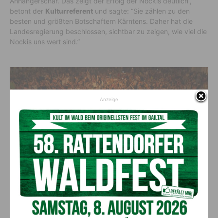
Anhängerschar. Das zeigt der Erfolg der Nockis deutlich“,
betont der
Kulturreferent
und sagte: “Sie zählen zu den
besten und größten Botschaftern Kärntens. Daher hat die
Landesregierung beschlossen, sichtbar zu zeigen, wie viel die
Nockis uns wert sind.”
Anzeige
LH Peter Kaiser überreichte den Nockis anlässlich ihres 40-Jahr-Jubiläums