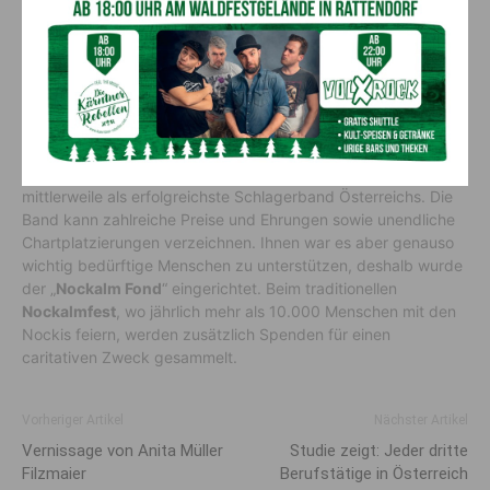
das Große Ehrenzeichen des Landes Kärnten. (c) Büro LH Kaiser
Erfolgreichste Schlagerband
Österreichs
Die Nockis wurden 1982 in Millstatt gegründet und gilt
mittlerweile als erfolgreichste Schlagerband Österreichs. Die
Band kann zahlreiche Preise und Ehrungen sowie unendliche
Chartplatzierungen verzeichnen. Ihnen war es aber genauso
wichtig bedürftige Menschen zu unterstützen, deshalb wurde
der „
Nockalm Fond
“ eingerichtet. Beim traditionellen
Nockalmfest
, wo jährlich mehr als 10.000 Menschen mit den
Nockis feiern, werden zusätzlich Spenden für einen
caritativen Zweck gesammelt.
Vorheriger Artikel
Nächster Artikel
Vernissage von Anita Müller
Studie zeigt: Jeder dritte
Filzmaier
Berufstätige in Österreich