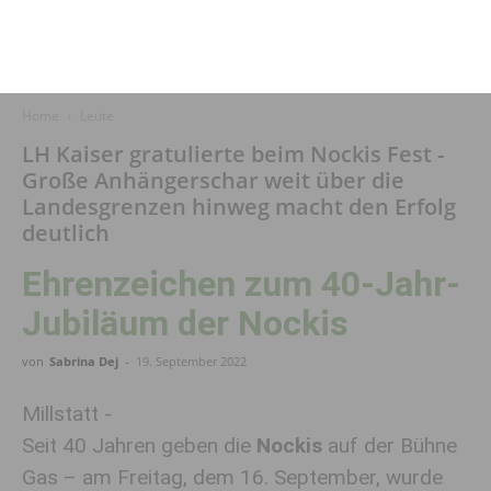
Home
Leute
LH Kaiser gratulierte beim Nockis Fest -
Große Anhängerschar weit über die
Landesgrenzen hinweg macht den Erfolg
deutlich
Ehrenzeichen zum 40-Jahr-
Jubiläum der Nockis
von
Sabrina Dej
-
19. September 2022
Millstatt -
Seit 40 Jahren geben die
Nockis
auf der Bühne
Gas – am Freitag, dem 16. September, wurde