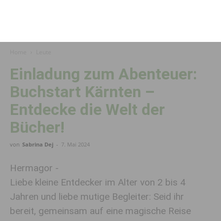
Home
Leute
Einladung zum Abenteuer:
Buchstart Kärnten –
Entdecke die Welt der
Bücher!
von
Sabrina Dej
-
7. Mai 2024
Hermagor -
Liebe kleine Entdecker im Alter von 2 bis 4
Jahren und liebe mutige Begleiter: Seid ihr
bereit, gemeinsam auf eine magische Reise