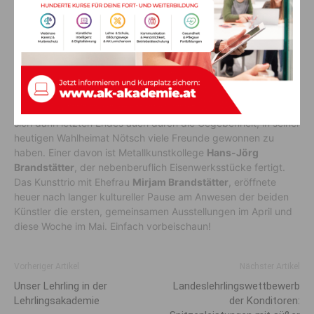
Kunstszene Nötsch im Gailtal
Von 2010 bis 2017 – vor seiner Heimkehr – arbeitete Gotthardt
als Werksmonteur bei einem namhaften Autohersteller in
Mexico. Seinen Wunsch, nach Hause zu kommen und seiner
Tochter Lea
(15), die in Wien lebt näher zu sein, erfüllte er
sich dann letzten Endes auch durch die Gegebenheit, in seiner
heutigen Wahlheimat Nötsch viele Freunde gewonnen zu
haben. Einer davon ist Metallkunstkollege
Hans-Jörg
Brandstätter
, der nebenberuflich Eisenwerksstücke fertigt.
Das Kunsttrio mit Ehefrau
Mirjam Brandstätter
, eröffnete
heuer nach langer kultureller Pause am Anwesen der beiden
Künstler die ersten, gemeinsamen Ausstellungen im April und
diese Woche im Mai. Einfach vorbeischaun!
Vorheriger Artikel
Nächster Artikel
Unser Lehrling in der
Landeslehrlingswettbewerb
Lehrlingsakademie
der Konditoren: