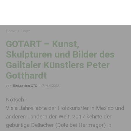
Home
Leute
GOTART – Kunst,
Skulpturen und Bilder des
Gailtaler Künstlers Peter
Gotthardt
von
Redaktion GTO
-
7. Mai 2022
Nötsch -
Viele Jahre lebte der Holzkünstler in Mexico und
anderen Ländern der Welt. 2017 kehrte der
gebürtige Dellacher (Dole bei Hermagor) in