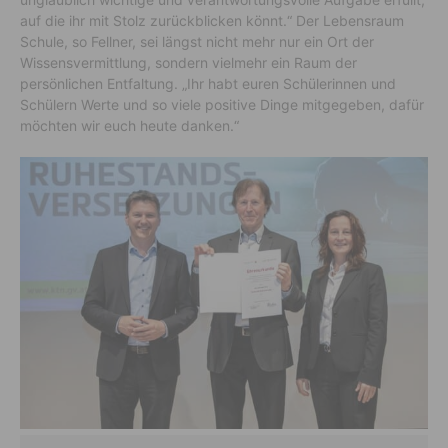
auf die ihr mit Stolz zurückblicken könnt.“ Der Lebensraum
Schule, so Fellner, sei längst nicht mehr nur ein Ort der
Wissensvermittlung, sondern vielmehr ein Raum der
persönlichen Entfaltung. „Ihr habt euren Schülerinnen und
Schülern Werte und so viele positive Dinge mitgegeben, dafür
möchten wir euch heute danken.“