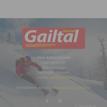
Büro Gailtal Journal
Obervellach 99
9620 Hermagor
Hermagor - Kärnten
Telefon:
04282/20472
Kontaktieren Sie uns:
office@gailtal-journal.at
© nassfeld.at