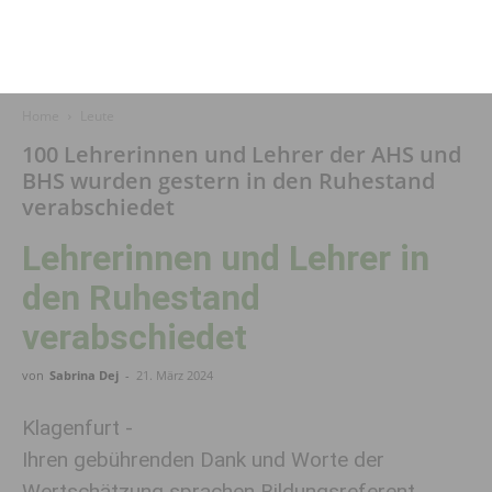
Home
Leute
100 Lehrerinnen und Lehrer der AHS und
BHS wurden gestern in den Ruhestand
verabschiedet
Lehrerinnen und Lehrer in
den Ruhestand
verabschiedet
von
Sabrina Dej
-
21. März 2024
Klagenfurt -
Ihren gebührenden Dank und Worte der
Wertschätzung sprachen Bildungsreferent