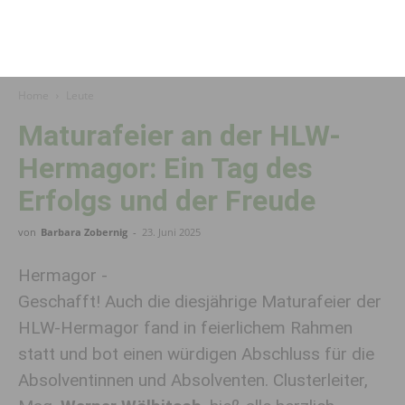
Home
Leute
Maturafeier an der HLW-
Hermagor: Ein Tag des
Erfolgs und der Freude
von
Barbara Zobernig
-
23. Juni 2025
Hermagor -
Geschafft! Auch die diesjährige Maturafeier der
HLW-Hermagor fand in feierlichem Rahmen
statt und bot einen würdigen Abschluss für die
Absolventinnen und Absolventen. Clusterleiter,