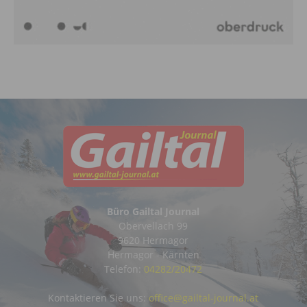
Büro Gailtal Journal
Obervellach 99
9620 Hermagor
Hermagor - Kärnten
Telefon:
04282/20472
Kontaktieren Sie uns:
office@gailtal-journal.at