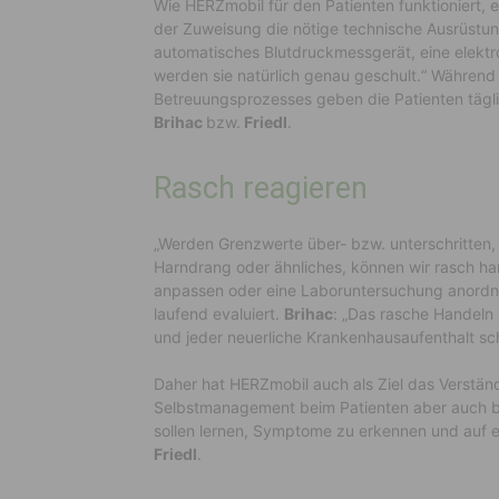
Wie HERZmobil für den Patienten funktioniert, 
der Zuweisung die nötige technische Ausrüstun
automatisches Blutdruckmessgerät, eine elektr
werden sie natürlich genau geschult.“ Während
Betreuungsprozesses geben die Patienten täglic
Brihac
bzw.
Friedl
.
Rasch reagieren
„Werden Grenzwerte über- bzw. unterschritten,
Harndrang oder ähnliches, können wir rasch ha
anpassen oder eine Laboruntersuchung anordn
laufend evaluiert.
Brihac
: „Das rasche Handeln 
und jeder neuerliche Krankenhausaufenthalt s
Daher hat HERZmobil auch als Ziel das Verstän
Selbstmanagement beim Patienten aber auch b
sollen lernen, Symptome zu erkennen und auf e
Friedl
.