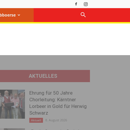
bboerse
AKTUELLES
Ehrung für 50 Jahre
Chorleitung: Kärntner
Lorbeer in Gold für Herwig
Schwarz
8. August 2026
Aktuell