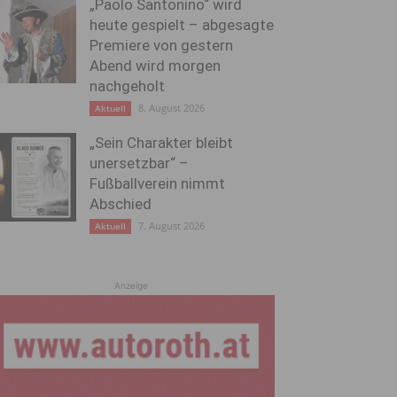
„Paolo Santonino“ wird
heute gespielt – abgesagte
Premiere von gestern
Abend wird morgen
nachgeholt
8. August 2026
Aktuell
„Sein Charakter bleibt
unersetzbar“ –
Fußballverein nimmt
Abschied
7. August 2026
Aktuell
Anzeige