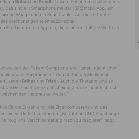
erklären
Brihac
und
Friedl
: „Unsere Patienten erhalten nach
g. Das sind ein Smartphone mit der HERZmobil-App, ein
onische Waage und ein Schrittzähler. Auf diese Geräte
 des dreimonatigen telemedizinischen
h ihre Daten in die App ein, diese übermittelt die Werte an
 entwickelt der Patient Symptome wie Husten, nächtlichen
ndeln und in Absprache mit den Ärzten die Medikation
en“, sagen
Brihac
und
Friedl
. Auch die Therapie wird so
ist bei Herzinsuffizienz entscheidend, denn jeder Einbruch
chwächen den Herzmuskel weiter.“
dnis für die Erkrankung, die Eigenkompetenz und das
ei seinem Umfeld zu stärken. „Betroffene UND Angehörige
ine mögliche Verschlechterung rasch zu reagieren“, sagt