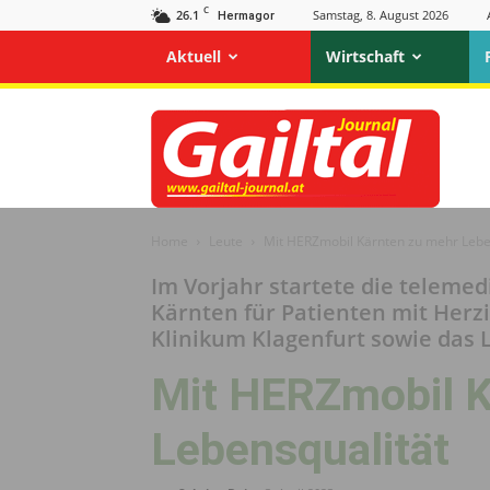
C
26.1
Samstag, 8. August 2026
Hermagor
Aktuell
Wirtschaft
Gailtal
Journal
Home
Leute
Mit HERZmobil Kärnten zu mehr Lebe
Im Vorjahr startete die teleme
Kärnten für Patienten mit Herzi
Klinikum Klagenfurt sowie das L
Mit HERZmobil K
Lebensqualität