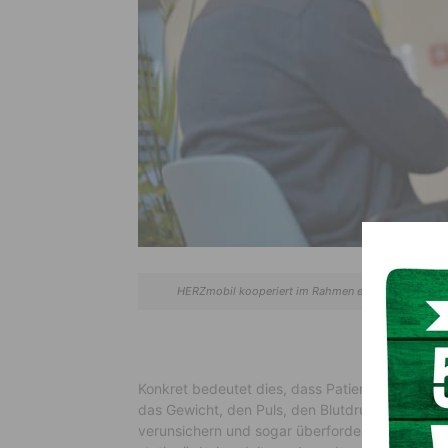
HERZmobil kooperiert im Rahmen eines Netzwerkes 
Konkret bedeutet dies, dass Patienten die ve
das Gewicht, den Puls, den Blutdruck sowie di
verunsichern und sogar überfordern. „Nicht um