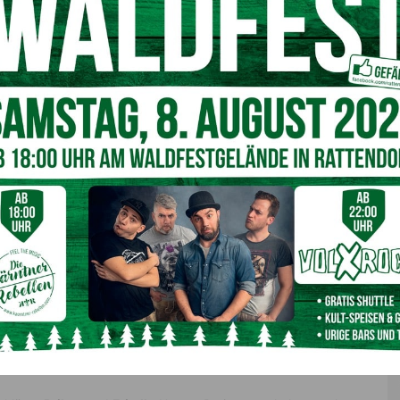
zeitig, da eine Verschlechterung der Krankheit nicht
passung der Medikamente, die dem Krankheitsverlauf
nnte“, sagt
Alber
.
ffizienz zu verbessern, wurde 2022
HERZmobil
gestartet.
inische bzw. telepflegerische Betreuung für Betroffene
lt, die drei Monate dauert. Im Mittelpunkt stehen in dieser
 Patienten sowie die Koordination der Behandlungsstellen.
 geringere Krankenhauswiederaufnahmen und schlussendlich
wischen dem Krankenhaus, den niedergelassenen Ärzte und
rigen sind
DGKP
Petra Brihac, MA
aus dem Klinikum
H Villach.