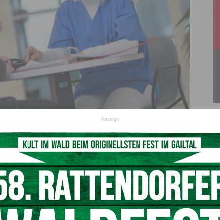
Anzeige
mit niedergelassenen Ärzten und den Krankenversicherungsträgern
© KELAG/Helge Bauer
rschriebenen Medikamente regelmäßig einnehmen sowie auf
e richtige Bewegung achten. Das kann Patienten oftmals
sonst müssen Betroffene häufig wiederholt im Spital