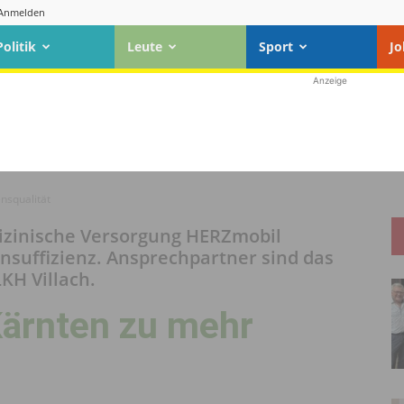
Anmelden
Politik
Leute
Sport
Jo
Anzeige
nsqualität
dizinische Versorgung HERZmobil
nsuffizienz. Ansprechpartner sind das
KH Villach.
ärnten zu mehr