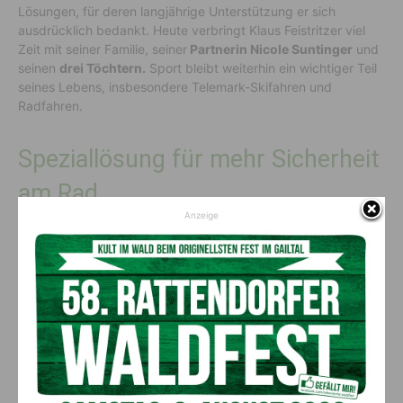
Lösungen, für deren langjährige Unterstützung er sich
ausdrücklich bedankt. Heute verbringt Klaus Feistritzer viel
Zeit mit seiner Familie, seiner
Partnerin Nicole Suntinger
und
seinen
drei Töchtern.
Sport bleibt weiterhin ein wichtiger Teil
seines Lebens, insbesondere Telemark-Skifahren und
Radfahren.
Speziallösung für mehr Sicherheit
am Rad
Anzeige
Um ihm künftig wieder sichere Fahrten mit dem
Mountainbike
und Rennrad
zu ermöglichen, entschieden sich
Radlwolf und
Michi Kurz
kurzfristig, die Anschaffung eines
speziellen
Fahrradaufsatzes
für seinen Sportschaft zu unterstützen. Die
Prothese stammt von einem Hersteller aus den Niederlanden
und soll eine deutliche Verbesserung der Mobilität im Alltag
und beim Sport bringen.