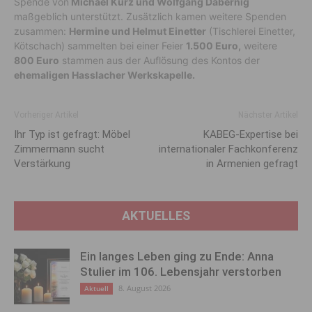
Spende von
Michael Kurz und Wolfgang Dabernig
maßgeblich unterstützt. Zusätzlich kamen weitere Spenden
zusammen:
Hermine und Helmut Einetter
(Tischlerei Einetter,
Kötschach) sammelten bei einer Feier
1.500 Euro,
weitere
800 Euro
stammen aus der Auflösung des Kontos der
ehemaligen Hasslacher Werkskapelle.
Vorheriger Artikel
Nächster Artikel
Ihr Typ ist gefragt: Möbel
KABEG-Expertise bei
Zimmermann sucht
internationaler Fachkonferenz
Verstärkung
in Armenien gefragt
AKTUELLES
Ein langes Leben ging zu Ende: Anna
Stulier im 106. Lebensjahr verstorben
8. August 2026
Aktuell