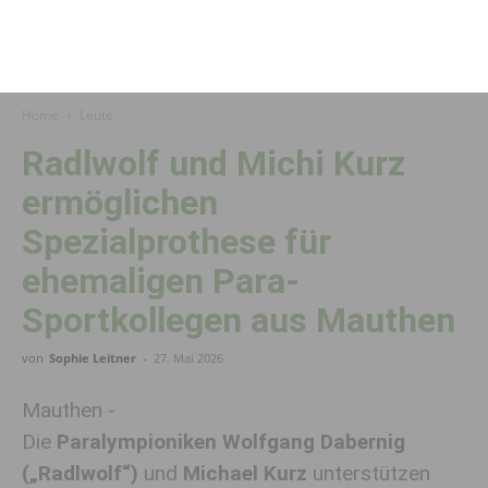
Home
Leute
Radlwolf und Michi Kurz
ermöglichen
Spezialprothese für
ehemaligen Para-
Sportkollegen aus Mauthen
von
Sophie Leitner
-
27. Mai 2026
Mauthen -
Die
Paralympioniken
Wolfgang Dabernig
(„Radlwolf“)
und
Michael Kurz
unterstützen