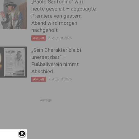
„Paolo Santonino“ wird
heute gespielt – abgesagte
Premiere von gestern
Abend wird morgen
nachgeholt
8. August 2026
Aktuell
„Sein Charakter bleibt
unersetzbar“ –
Fußballverein nimmt
Abschied
7. August 2026
Aktuell
Anzeige