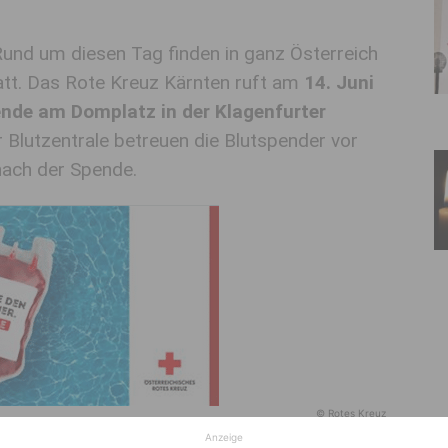
Rund um diesen Tag finden in ganz Österreich
tt. Das Rote Kreuz Kärnten ruft am
14. Juni
ende am Domplatz in der Klagenfurter
r Blutzentrale betreuen die Blutspender vor
 nach der Spende.
© Rotes Kreuz
Anzeige