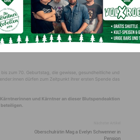
r hat auch ganz konkreten persönlichen Nutzen.
Pirz
:
m/r Empfänger:in werden. Doch das ist nicht das Einzige.
ch etwas weniger als ein halber Liter Blut aus der Armvene
erem Blutgruppe, Rhesus-Faktor, Hämoglobinwert und
ielleicht eine unentdeckte Leberentzündung durchgemacht
bis zum 70. Geburtstag, die gewisse, gesundheitliche und
tspender:innen dürfen zum Zeitpunkt ihrer ersten Spende das
e Kärntnerinnen und Kärntner an dieser Blutspendeaktion
beteiligen.
Nächster Artikel
Oberschulrätin Mag.a Evelyn Schwenner in
Pension