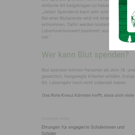
einfache Art beigetragen zu haben, sondern e
„Jede/r Spender:in kann sehr schnell selbst zu
Bei einer Blutspende wird mit einem kleinen Sti
entnommen. Dafür werden kostenlos unter and
Leberfunktionswert bestimmt; auch, ob man v
hat.“
Wer kann Blut spenden?
Blut spenden können Personen ab dem 18. und 
gesetzlich, festgelegte Kriterien erfüllen. Ers
60. Lebensjahr noch nicht vollendet haben.
Das Rote Kreuz Kärnten hofft, dass sich viel
Vorheriger Artikel
Ehrungen für engagierte Schülerinnen und
Schüler