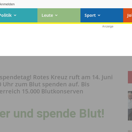
Anmelden
Politik
Leute
Sport
Jo
Anzeige
pendetag! Rotes Kreuz ruft am 14. Juni
0 Uhr zum Blut spenden auf. Bis
terreich 15.000 Blutkonserven
r und spende Blut!