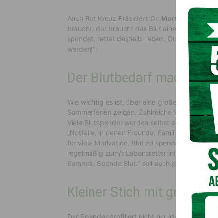
Auch Rot Kreuz Präsident Dr.
Martin Pirz
ist si
braucht, der braucht das Blut eines anderen Mens
spendet, rettet deshalb Leben. Die Blutspende i
werden!“
Der Blutbedarf macht ke
Wie wichtig es ist, über eine große Blutspende
Sommerferien zeigen. Zahlreiche Verkehrsunfäl
Viele Blutspender werden selbst auf Urlaub sei
„Notfälle, in denen Freunde, Familienangehöri
für viele Motivation, Blut zu spenden. Doch es 
regelmäßig zum/r Lebensretter:in!“ Mit der ak
Sommer. Spende Blut.“ soll auch genau darauf
Kleiner Stich mit großer 
Der Spender profitiert nicht nur ideell durch d