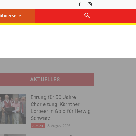
bboerse
AKTUELLES
Ehrung für 50 Jahre
Chorleitung: Kärntner
Lorbeer in Gold für Herwig
Schwarz
8. August 2026
Aktuell