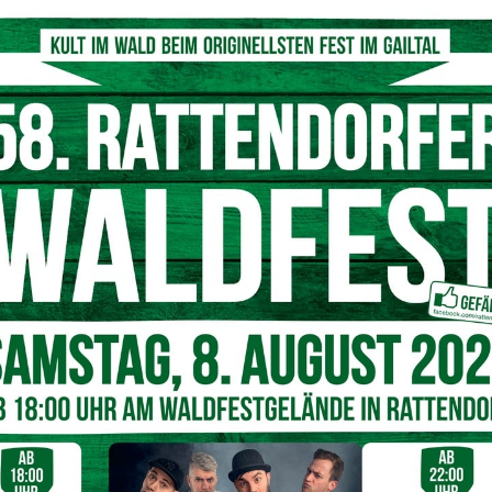
ch der Wichtigkeit der Blutspende bewusst: „Wer Blut
chen. Blut lässt sich nicht künstlich herstellen. Wer Blut
st die einfachste Möglichkeit zum/r Lebensretter:in zu
ine Sommerpause
rfamilie zu verfügen, werden auch heuer wieder die
le werden die Vorräte in den Blutdepots schwinden lassen.
n, Aufrufe über die Medien folgen.
Präsident Pirz
appeliert
ge oder man selbst auf Blutkonserven angewiesen war, sind
sollte nicht nur eine spontane Reaktion sein, werden Sie
tuellen österreichweiten Blutspendekampagne „Rette den
 hingewiesen werden.
Wirkung
ie Gewissheit, für die Gesundheit anderer Menschen auf