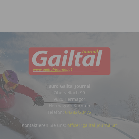
Büro Gailtal Journal
Obervellach 99
9620 Hermagor
Hermagor - Kärnten
Telefon:
04282/20472
Kontaktieren Sie uns:
office@gailtal-journal.at