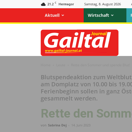
C
21.2
Samstag, 8. August 2026
Hermagor
Aktuell
Wirtschaft
Gailtal
Journal
Home
Leute
Rette den Sommer und spende Blut!
Blutspendeaktion zum Weltbluts
am Domplatz von 10.00 bis 19.0
Ferienbeginn sollen in ganz Ös
gesammelt werden.
Rette den Somme
von
Sabrina Dej
-
14. Juni 2023