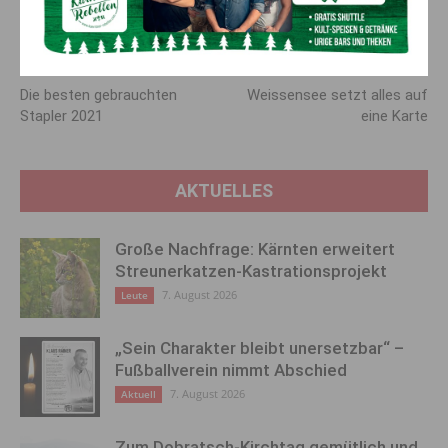
info@kosmetik-katrin.at
http://www.kosmetik-katrin.at
Vorheriger Artikel
Nächster Artikel
Die besten gebrauchten
Weissensee setzt alles auf
Stapler 2021
eine Karte
AKTUELLES
Große Nachfrage: Kärnten erweitert
Streunerkatzen-Kastrationsprojekt
7. August 2026
Leute
„Sein Charakter bleibt unersetzbar“ –
Fußballverein nimmt Abschied
7. August 2026
Aktuell
Zum Dobratsch-Kirchtag gemütlich und