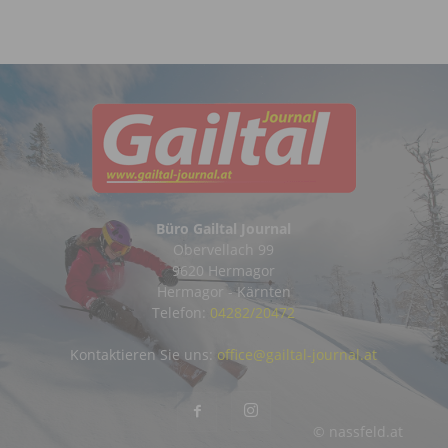
Büro Gailtal Journal
Obervellach 99
9620 Hermagor
Hermagor - Kärnten
Telefon:
04282/20472
Kontaktieren Sie uns:
office@gailtal-journal.at
© nassfeld.at