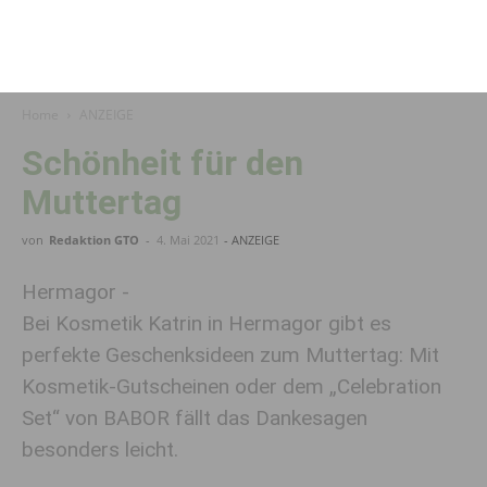
Home
ANZEIGE
Schönheit für den
Muttertag
von
Redaktion GTO
-
4. Mai 2021
- ANZEIGE
Hermagor -
Bei Kosmetik Katrin in Hermagor gibt es
perfekte Geschenksideen zum Muttertag: Mit
Kosmetik-Gutscheinen oder dem „Celebration
Set“ von BABOR fällt das Dankesagen
besonders leicht.