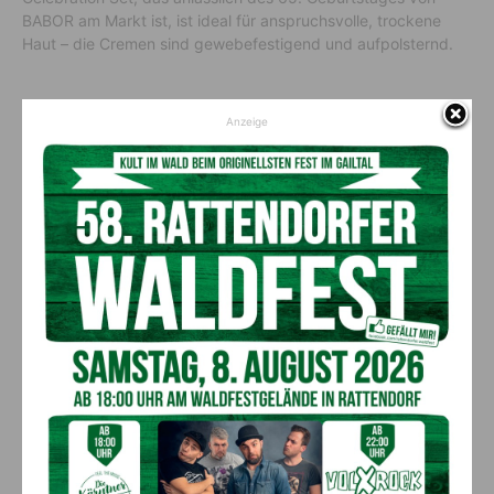
BABOR am Markt ist, ist ideal für anspruchsvolle, trockene
Haut – die Cremen sind gewebefestigend und aufpolsternd.
Anzeige
Kosmetik Katrin Philippitsch
Gasserplatz 1, 2. Stock
9620 Hermagor
04282/25206