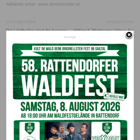
Näheres unter: www.simonstadler.at
Vorheriger Artikel
Nächster Artikel
Die Litzlhofer sind die besten
Hilferuf: Wohnung / Haus für
Motorsägen Schneider
ukrainische Familie gesucht!
Anzeige
Österreichs!
AKTUELLES
GTJ August 2026
6. August 2026
Ausgabe
Abenteuer und attraktive Angebote bei
Sölle Sport in Tröpolach
6. August 2026
ANZEIGE