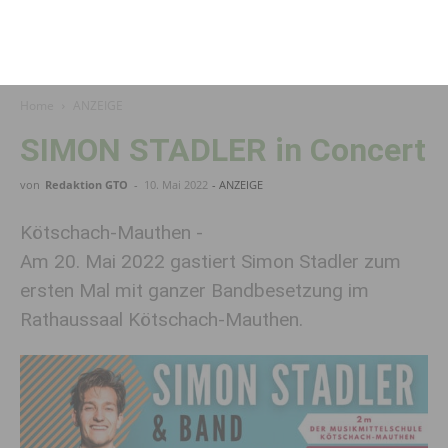
Home
ANZEIGE
SIMON STADLER in Concert
von
Redaktion GTO
-
10. Mai 2022
- ANZEIGE
Kötschach-Mauthen -
Am 20. Mai 2022 gastiert Simon Stadler zum
ersten Mal mit ganzer Bandbesetzung im
Rathaussaal Kötschach-Mauthen.