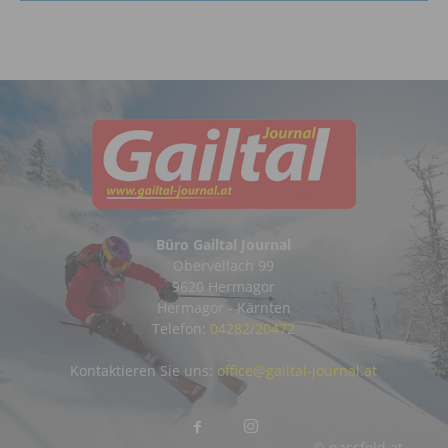
Büro Gailtal Journal
Obervellach 99
9620 Hermagor
Hermagor - Kärnten
Telefon:
04282/20472
Kontaktieren Sie uns:
office@gailtal-journal.at
© nassfeld.at