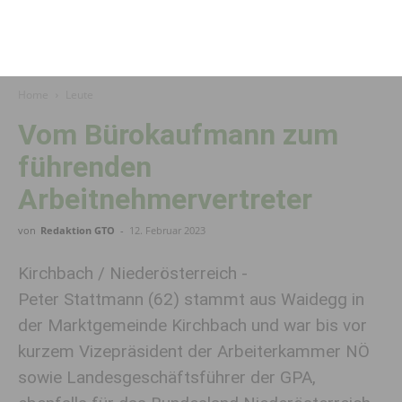
Home
Leute
Vom Bürokaufmann zum
führenden
Arbeitnehmervertreter
von
Redaktion GTO
-
12. Februar 2023
Kirchbach / Niederösterreich -
Peter Stattmann (62) stammt aus Waidegg in
der Marktgemeinde Kirchbach und war bis vor
kurzem Vizepräsident der Arbeiterkammer NÖ
sowie Landesgeschäftsführer der GPA,