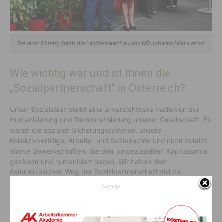
Bei einer Ehrung durch die Landeshauptfrau von NÖ Johanna Mikl-Leitner
Wie wichtig war und ist Ihnen die
„Sozialpartnerschaft“ in Österreich?
Unser Sozialstaat bleibt eine unverzichtbare Institution zur
Humanisierung und Demokratisierung unserer Gesellschaft. Es
waren die sozialen Sicherungssysteme, unsere
Kollektivverträge, Arbeits- und Sozialrechte und nicht zuletzt
starke Gewerkschaften, die den „ungezügelten“ Kapitalismus
gezähmt und humanisiert haben. Wir haben dem
österreichischen Weg der Sozialpartnerschaft viel zu
verdanken.
Anzeige
Wie oft kommen Sie noch ins Gailtal zu