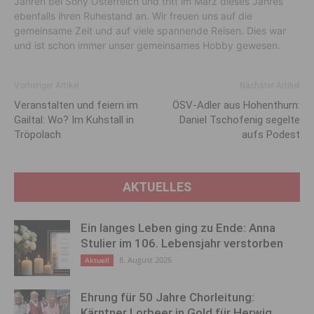
Jahren bei Sony Österreich und tritt im März dieses Jahres
ebenfalls ihren Ruhestand an. Wir freuen uns auf die
gemeinsame Zeit und auf viele spannende Reisen. Dies war
und ist schon immer unser gemeinsames Hobby gewesen.
Vorheriger Artikel
Nächster Artikel
Veranstalten und feiern im
ÖSV-Adler aus Hohenthurn:
Gailtal: Wo? Im Kuhstall in
Daniel Tschofenig segelte
Tröpolach
aufs Podest
AKTUELLES
Ein langes Leben ging zu Ende: Anna
Stulier im 106. Lebensjahr verstorben
8. August 2026
Aktuell
Ehrung für 50 Jahre Chorleitung:
Kärntner Lorbeer in Gold für Herwig