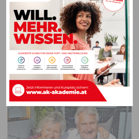
Ihrer Familie?
Ins Gailtal komme ich mindestens zwei Mal pro Jahr zu
„Pflichtterminen“, der Waidegger Kirchtag und das jährliche
Schnapsbrennen im Dezember bei meinem
Bruder Jakob
gehören dazu. Zu meiner Familie gibt es eine sehr tiefe
Verbundenheit und ich freue mich, wenn diese immer größer
wird und die nächste sowie übernächste „Kussler“ Generation
die Tradition fortführt. Mein jüngerer
Bruder Armin
wohnt mit
seiner Familie nur ein paar Minuten von mir entfernt und wir
unternehmen häufig gerne Traktorausfahrten in die
umliegenden Weinberge. Die Oldtimer Traktoren sind meine
große Leidenschaft und nun gibt es mehr Zeit für dieses
Steckenpferd.