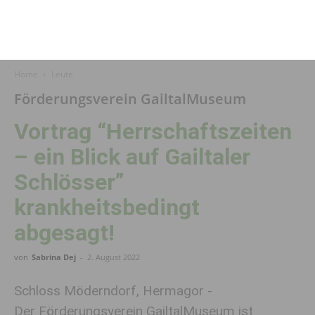
Home
Leute
Förderungsverein GailtalMuseum
Vortrag “Herrschaftszeiten
– ein Blick auf Gailtaler
Schlösser”
krankheitsbedingt
abgesagt!
von
Sabrina Dej
-
2. August 2022
Schloss Möderndorf, Hermagor -
Der Förderungsverein GailtalMuseum ist