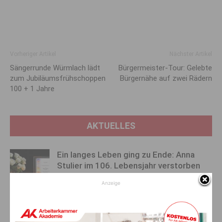
Vorheriger Artikel
Nächster Artikel
Sängerrunde Würmlach lädt
Bürgermeister-Tour: Gelebte
zum Jubiläumsfrühschoppen
Bürgernähe auf zwei Rädern
100 + 1 Jahre
AKTUELLES
Ein langes Leben ging zu Ende: Anna
Stulier im 106. Lebensjahr verstorben
8. August 2026
Aktuell
Anzeige
Ehrung für 50 Jahre Chorleitung:
Kärntner Lorbeer in Gold für Herwig