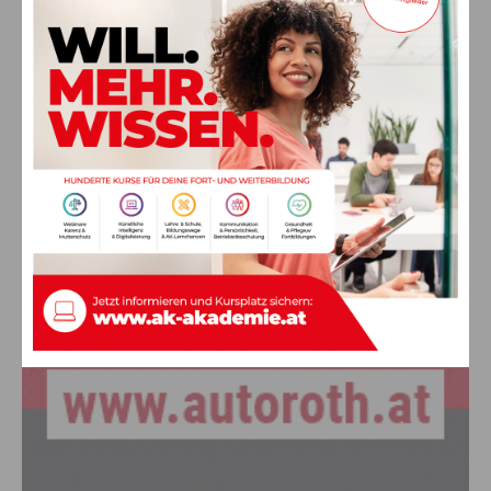
Schwarz
8. August 2026
Aktuell
„Paolo Santonino“ wird heute gespielt –
abgesagte Premiere von gestern Abend
wird morgen nachgeholt
8. August 2026
Aktuell
Anzeige