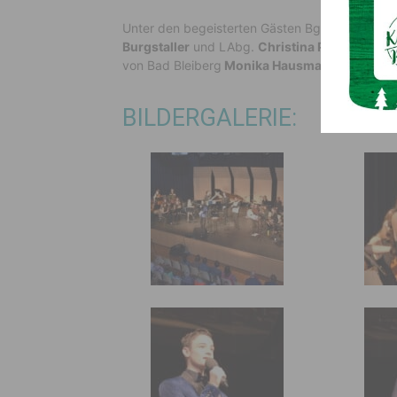
Unter den begeisterten Gästen Bgm.
Josef Zo
Burgstaller
und LAbg.
Christina Patterer,
die
von Bad Bleiberg
Monika Hausmann,
uvm.
BILDERGALERIE: