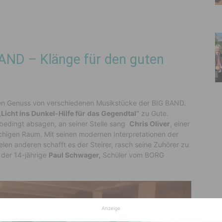
AND – Klänge für den guten
en Genuss von verschiedenen Musikstücke der BIG BAND.
Licht ins Dunkel-Hilfe für
das Gegendtal“
zu Gute.
bedingt absagen, an seiner Stelle sang
Chris Oliver
, einer
chigen Raum. Mit seinen modernen Interpretationen der
elen anderen schafft es der Steirer, rasch seine Zuhörer zu
 der 14-jährige
Paul Schwager,
Schüler vom BORG
Anzeige