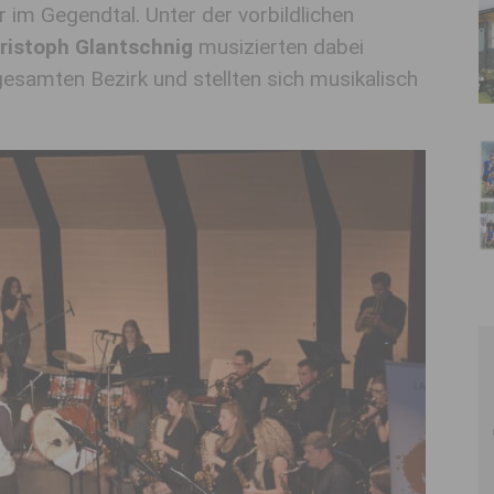
 im Gegendtal. Unter der vorbildlichen
ristoph Glantschnig
musizierten dabei
samten Bezirk und stellten sich musikalisch