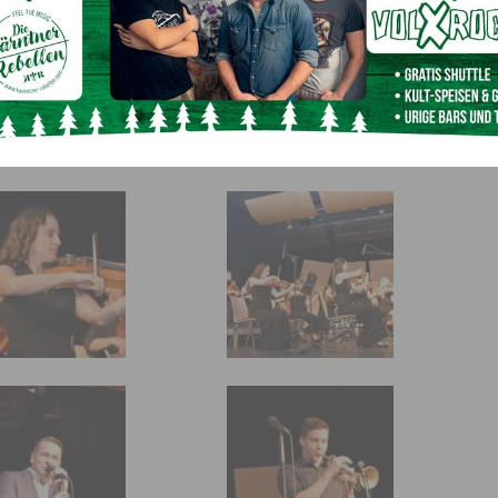
ppoth
, VizeBgm.
Georg Zankl
sowie LAbg.
Luca
 Hermagorer
STR. Martina Wiedenig,
die Tourismusobfrau