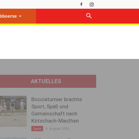
bboerse
AKTUELLES
Bocciaturnier brachte
Sport, Spaß und
Gemeinschaft nach
Kötschach-Mauthen
6. August 2026
Sport