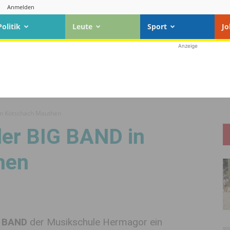
Anmelden
Politik
Leute
Sport
Jo
Anzeige
in Kötschach Mauthen
der BIG BAND in
hen
 BAND
der Musikschule Hermagor ein