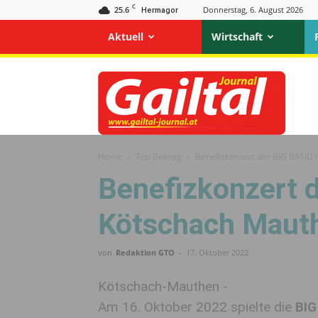
C
25.6
Donnerstag, 6. August 2026
Hermagor
Aktuell
Wirtschaft
Gailtal
Journal
Home
Top Beitrag
Benefizkonzert der BIG BAND 
Benefizkonzert 
Kötschach Maut
von
Redaktion GTO
-
17. Oktober 2022
Kötschach-Mauthen -
Am 16. Oktober 2022 spielte die
BIG