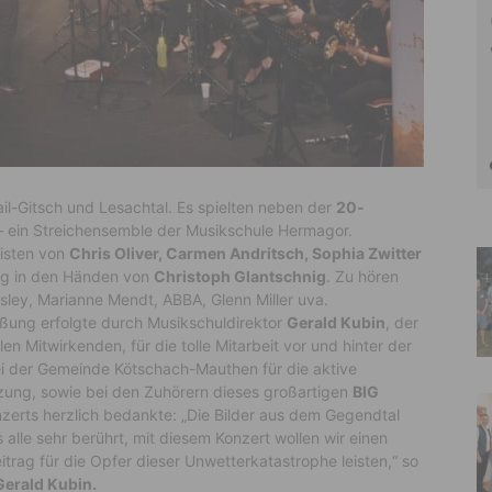
il-Gitsch und Lesachtal. Es spielten neben der
20-
 ein Streichensemble der Musikschule Hermagor.
listen von
Chris Oliver, Carmen Andritsch, Sophia Zwitter
lag in den Händen von
Christoph Glantschnig
. Zu hören
sley, Marianne Mendt, ABBA, Glenn Miller uva.
ßung erfolgte durch Musikschuldirektor
Gerald Kubin
, der
llen Mitwirkenden, für die tolle Mitarbeit vor und hinter der
i der Gemeinde Kötschach-Mauthen für die aktive
zung, sowie bei den Zuhörern dieses großartigen
BIG
zerts herzlich bedankte: „Die Bilder aus dem Gegendtal
 alle sehr berührt, mit diesem Konzert wollen wir einen
itrag für die Opfer dieser Unwetterkatastrophe leisten,“ so
Gerald Kubin.