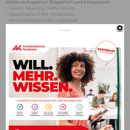
Wahlkreis Klagenfurt (Klagenfurt Land & Klagenfurt):
– Dominic Keuschnig (1989, Ferlach)
– Florian Pacher (1990, Pörtschach)
– Anna Di Bernardo (1990, Klagenfurt)
– Tobias Steiner (1998, Klagenfurt)
Anzeige
Vorheriger Artikel
Nächster Artikel
Benefizkonzert der BIG BAND
Neuer Service: So seid ihr
in Kötschach Mauthen
bereit für den digitalen Führer­
schein
AKTUELLES
Golfen für alle Generationen
10. August 2026
ANZEIGE