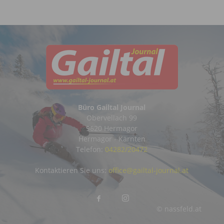
Büro Gailtal Journal
Obervellach 99
9620 Hermagor
Hermagor - Kärnten
Telefon:
04282/20472
Kontaktieren Sie uns:
office@gailtal-journal.at
© nassfeld.at