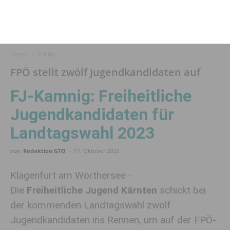
Home
Politik
FPÖ stellt zwölf Jugendkandidaten auf
FJ-Kamnig: Freiheitliche
Jugendkandidaten für
Landtagswahl 2023
von
Redaktion GTO
-
17. Oktober 2022
Klagenfurt am Wörthersee -
Die
Freiheitliche Jugend Kärnten
schickt bei
der kommenden Landtagswahl zwölf
Jugendkandidaten ins Rennen, um auf der FPÖ-