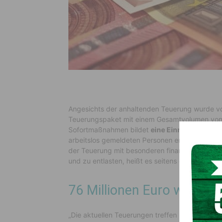
Angesichts der anhaltenden Teuerung wurde von
Teuerungspaket mit einem Gesamtvolumen von 28
Sofortmaßnahmen bildet
eine Einmalzahlung 
arbeitslos gemeldeten Personen erhalten. Ziel
der Teuerung mit besonderen finanziellen Herau
und zu entlasten, heißt es seitens des Bundesm
76 Millionen Euro werden
„Die aktuellen Teuerungen treffen Personen, di