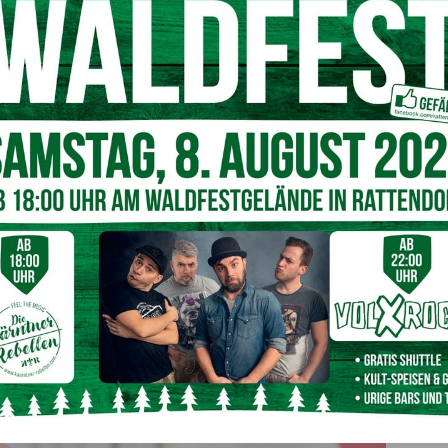
Grund haben wir uns als Bundesregierung dafür
 und Juni mindestens 31 Tage Arbeitslosengeld oder
ung in der Höhe von 300 Euro als Unterstützungsleistung
 gemeldet sind, wird die Einmalzahlung automatisch und
beitslosengelds auf ihr Konto überwiesen oder – falls kein
per Post zugeschickt“, so Arbeits- und
uszahlung erfolgt bis 6. September (Konto) oder 8.
nd rund 253.000 Personen. Insgesamt sind rund 76
 sind anspruchsberechtigt
beitslos waren und im Anschluss an die AMS-Leistung 31
hsberechtigt. Personen, die Krankengeld beziehen,
ersicherungsträger.