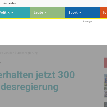
Anmelden
Politik
Leute
Sport
Jo
Anzeige
uro von der Bundes­regierung
e
rhalten jetzt 300
des­regierung