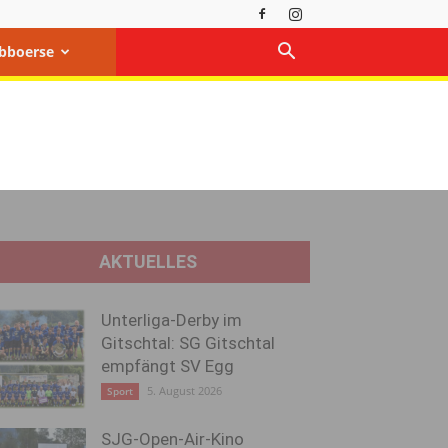
bboerse
AKTUELLES
Unterliga-Derby im
Gitschtal: SG Gitschtal
empfängt SV Egg
5. August 2026
Sport
SJG-Open-Air-Kino