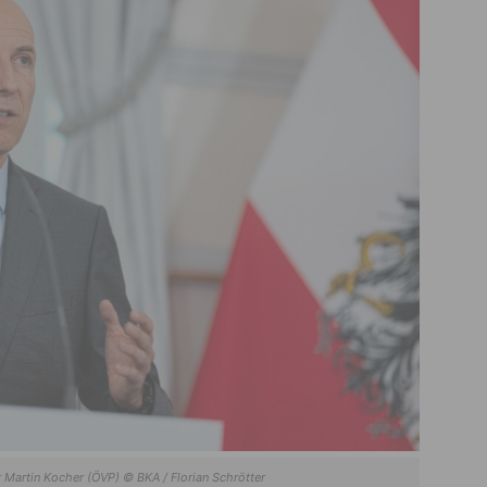
r Martin Kocher (ÖVP) © BKA / Florian Schrötter