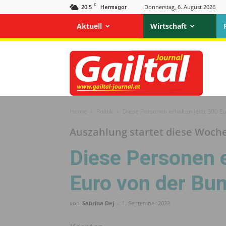
C
20.5
Donnerstag, 6. August 2026
Hermagor
Aktuell
Wirtschaft
Gailtal
Journal
Home
Politik
Diese Personen erhalten jetzt 300 E
Auszahlung startet diese Woch
Diese Personen e
Euro von der Bun
von
Sabrina Dej
-
1. September 2022