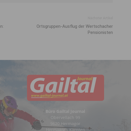
Nächster Artikel
n:
Ortsgruppen-Ausflug der Wertschacher
Pensionisten
Büro Gailtal Journal
Obervellach 99
9620 Hermagor
Hermagor - Kärnten