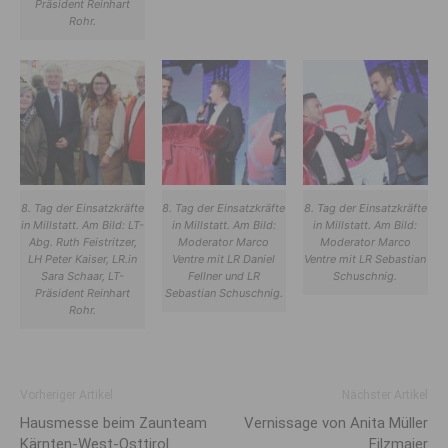
Präsident Reinhart
Rohr.
8. Tag der Einsatzkräfte
8. Tag der Einsatzkräfte
8. Tag der Einsatzkräfte
in Millstatt. Am Bild: LT-
in Millstatt. Am Bild:
in Millstatt. Am Bild:
Abg. Ruth Feistritzer,
Moderator Marco
Moderator Marco
LH Peter Kaiser, LR.in
Ventre mit LR Daniel
Ventre mit LR Sebastian
Sara Schaar, LT-
Fellner und LR
Schuschnig.
Präsident Reinhart
Sebastian Schuschnig.
Rohr.
Vorheriger Artikel
Nächster Artikel
Hausmesse beim Zaunteam
Vernissage von Anita Müller
Kärnten-West-Osttirol
Filzmaier