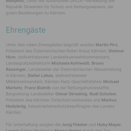
Matijevič
, Leiter der Außenstelle URSZR –Verwaltung der
Republik Slowenien für Schutz und Rettungswesens, die
guten Beziehungen zu Kärnten.
Ehrengäste
Unter den vielen Ehrengästen begrüßt wurden
Martin Pirz
,
Präsident des Österreichischen Roten Kreuz Kärnten,
Dietmar
Hirm
, stellvertretender Landesfeuerwehrkommandant,
Landespolizeidirektorin
Michaela Kohlweiß
,
Bruno
Rassinger
, Landesleiter der Österreichischen Wasserrettung
in Kärnten,
Stefan Lekas
, stellvertretender
Militärkommandant, Kärnten Netz Geschäftsführer
Michael
Marketz
,
Franz Blatnik
von der Rettungshundestaffel,
Bergrettung-Landesleiter
Otmar Striednig
,
Rudi Schober
,
Präsident des Kärntner Zivilschutzverbandes und
Markus
Hudobnig
, Katastrophenschutzbeauftragter des Landes
Kärnten.
Für Unterhaltung sorgten die
Jung Fidelen
und
Huby Mayer
.
Launig
führte Moderator
Marco Ventre
durch den Tag.