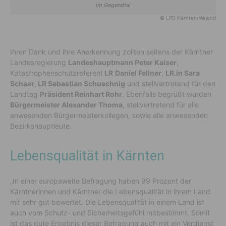
im Gegendtal
© LPD Kärnten/Wajand
Ihren Dank und ihre Anerkennung zollten seitens der Kärntner
Landesregierung
Landeshauptmann Peter Kaiser
,
Katastrophenschutzreferent
LR
Daniel Fellner
,
LR.in Sara
Schaar
,
LR Sebastian Schuschnig
und stellvertretend für den
Landtag
Präsident Reinhart Rohr
. Ebenfalls begrüßt wurden
Bürgermeister Alexander Thoma
, stellvertretend für alle
anwesenden Bürgermeisterkollegen, sowie alle anwesenden
Bezirkshauptleute.
Lebensqualität in Kärnten
„In einer europaweite Befragung haben 99 Prozent der
Kärntnerinnen und Kärntner die Lebensqualität in ihrem Land
mit sehr gut bewertet. Die Lebensqualität in einem Land ist
auch vom Schutz- und Sicherheitsgefühl mitbestimmt. Somit
ist das gute Ergebnis dieser Befragung auch mit ein Verdienst