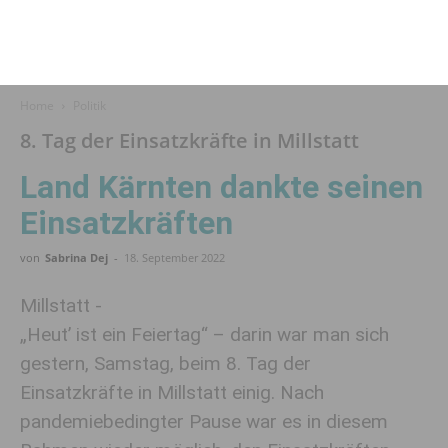
Home
Politik
8. Tag der Einsatzkräfte in Millstatt
Land Kärnten dankte seinen
Einsatzkräften
von
Sabrina Dej
-
18. September 2022
Millstatt -
„Heut’ ist ein Feiertag“ – darin war man sich
gestern, Samstag, beim 8. Tag der
Einsatzkräfte in Millstatt einig. Nach
pandemiebedingter Pause war es in diesem