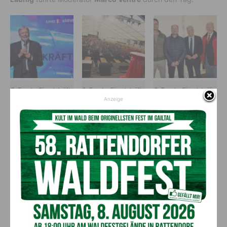
8. Tag der Einsatzkräfte
8. Tag der Einsatzkräfte
8. Tag der Einsatzkräfte
in Millstatt. Am Bild: LH
in Millstatt. Am Bild: LH
in Millstatt. Am Bild: LH
Anzeige
Peter Kaiser bei seiner
Peter Kaiser bei seiner
Peter Kaiser mit
Ansprache.. (c) alle
Ansprache.
Einsatzkräften und einer
Bilder LPD
während eines Notfalls
Kärnten/Wajand
geretteten Person (2.
v.li.).