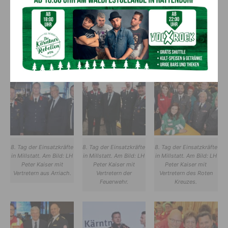
8. Tag der Einsatzkräfte
8. Tag der Einsatzkräfte
8. Tag der Einsatzkräfte
in Millstatt. Am Bild: LH
in Millstatt. Am Bild: LH
in Millstatt. Am Bild: LH
Peter Kaiser mit
Peter Kaiser mit
Peter Kaiser mit
Einsatzkräften.
Michaela Kohlweiß
Musiklegende Huby
(Polizei) und dem Leiter
Mayer.
der COBRA in Kärnten.
8. Tag der Einsatzkräfte
8. Tag der Einsatzkräfte
8. Tag der Einsatzkräfte
in Millstatt. Am Bild: LH
in Millstatt. Am Bild: LH
in Millstatt. Am Bild: LH
Peter Kaiser mit
Peter Kaiser mit
Peter Kaiser mit
Vertretern aus Arriach.
Vertretern der
Vertretern des Roten
Feuerwehr.
Kreuzes.