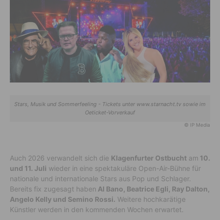
Stars, Musik und Sommerfeeling - Tickets unter www.starnacht.tv sowie im
Oeticket-Vorverkauf
© IP Media
Auch 2026 verwandelt sich die
Klagenfurter Ostbucht
am
10.
und 11. Juli
wieder in eine spektakuläre Open-Air-Bühne für
nationale und internationale Stars aus Pop und Schlager.
Bereits fix zugesagt haben
Al Bano, Beatrice Egli, Ray Dalton,
Angelo Kelly und Semino Rossi.
Weitere hochkarätige
Künstler werden in den kommenden Wochen erwartet.