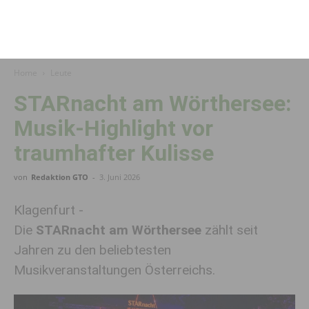
Home
Leute
STARnacht am Wörthersee:
Musik-Highlight vor
traumhafter Kulisse
von
Redaktion GTO
-
3. Juni 2026
Klagenfurt -
Die
STARnacht am Wörthersee
zählt seit
Jahren zu den beliebtesten
Musikveranstaltungen Österreichs.