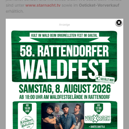
sind unter
www.starnacht.tv
sowie im
Oeticket-Vorverkauf
erhältlich.
Anzeige
Vorheriger Artikel
Nächster Artikel
Sensationeller Erfolg für Team
Das war das Lauf- und
Nassfeld Golf im Kärntner
Walkingerlebnis in Dellach 2026
Seniorencup
AKTUELLES
Kirchtag in St. Lorenzen
6. August 2026
Aktuell
50 Liter Kraftstoff ausgetreten: