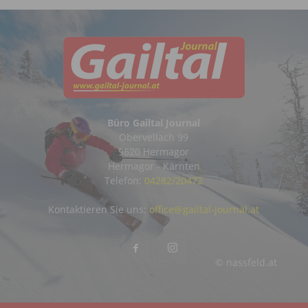
Büro Gailtal Journal
Obervellach 99
9620 Hermagor
Hermagor - Kärnten
Telefon:
04282/20472
Kontaktieren Sie uns:
office@gailtal-journal.at
© nassfeld.at