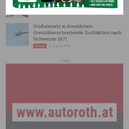
Feuerwehreinsatz in Möderndorf
5. August 2026
Aktuell
Großeinsatz in Arnoldstein:
Grenzüberschreitende Suchaktion nach
Schweizer (67)
5. August 2026
Aktuell
Anzeige