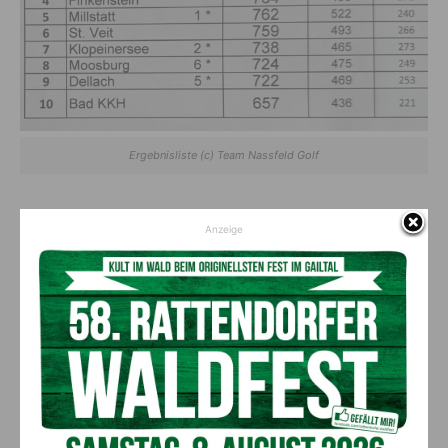
Ergebnisliste (c) Team Nassfeld Golf
Vorheriger Artikel
Nächster Artikel
Anzeige
Team Kärnten/Köfer fordert
STARnacht am Wörthersee:
Aufklärung und Transparenz
Musik-Highlight vor
über Zukunft der
traumhafter Kulisse
Krankenhaus-Ehe UKH und
Klinikum
AKTUELLES