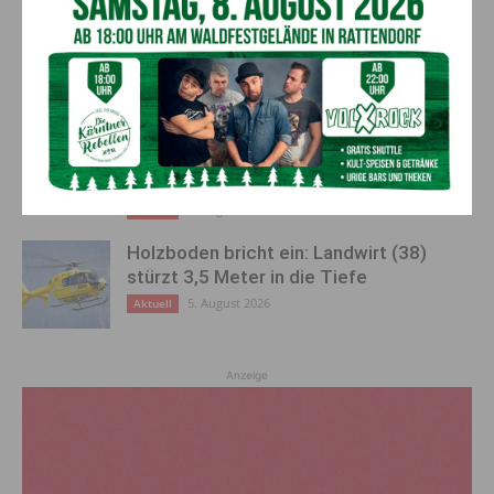
50 Liter Kraftstoff ausgetreten:
Feuerwehreinsatz in Möderndorf
5. August 2026
Aktuell
Großeinsatz in Arnoldstein:
Grenzüberschreitende Suchaktion nach
Schweizer (67)
5. August 2026
Aktuell
Holzboden bricht ein: Landwirt (38)
stürzt 3,5 Meter in die Tiefe
5. August 2026
Aktuell
Anzeige