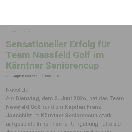
Home
Leute
Sensationeller Erfolg für
Team Nassfeld Golf im
Kärntner Seniorencup
von
Sophie Leitner
-
3. Juni 2026
Nassfeld -
Am
Dienstag, dem 2. Juni 2026,
hat das
Team
Nassfeld Golf
rund um
Kapitän Franz
Janschitz
im
Kärntner Seniorencup
stark
aufgespielt. In heimischer Umgebung holte sich