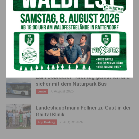
Einsatz für die Caritas!
Wohlbefinden zu schenken!
AKTUELLES
„Sein Charakter bleibt unersetzbar“ –
Fußballverein nimmt Abschied
7. August 2026
Aktuell
Zum Dobratsch-Kirchtag gemütlich und
sicher mit dem Naturpark Bus
7. August 2026
Leute
Landeshauptmann Fellner zu Gast in der
Gailtal Klinik
7. August 2026
Top Beitrag