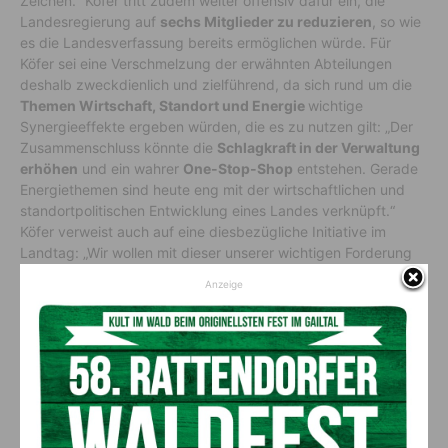
Zeichen.“ Köfer tritt zudem weiter offensiv dafür ein, die
Landesregierung auf
sechs Mitglieder zu reduzieren
, so wie
es die Landesverfassung bereits ermöglichen würde. Für
Köfer sei eine Verschmelzung der erwähnten Abteilungen
deshalb zweckdienlich und zielführend, da sich rund um die
Themen Wirtschaft, Standort und Energie
wichtige
Synergieeffekte ergeben würden, die es zu nutzen gilt: „Der
Zusammenschluss könnte die
Schlagkraft in der Verwaltung
erhöhen
und ein wahrer
One-Stop-Shop
entstehen. Gerade
Energiethemen sind heute eng mit der wirtschaftlichen und
standortpolitischen Entwicklung eines Landes verknüpft.“
Köfer verweist auch auf eine diesbezügliche Initiative im
Landtag: „Wir wollen mit dieser unserer wichtigen Forderung
Nachdruck verleihen. Die Abteilungs-Ehe zwischen 7 und 15
Anzeige
muss ehestmöglich eingeleitet werden und in einem weiteren
Schritt die Reduzierung auf zehn Abteilungen folgen.“
Vorheriger Artikel
Nächster Artikel
Viktor Omelko feiert 90.
Internationaler Katzentag am
Geburtstag: Vier Jahrzehnte
8. August: Zeit, deiner Katze
Herz, Mut und unermüdlicher
mit kleinen Gesten Freude und