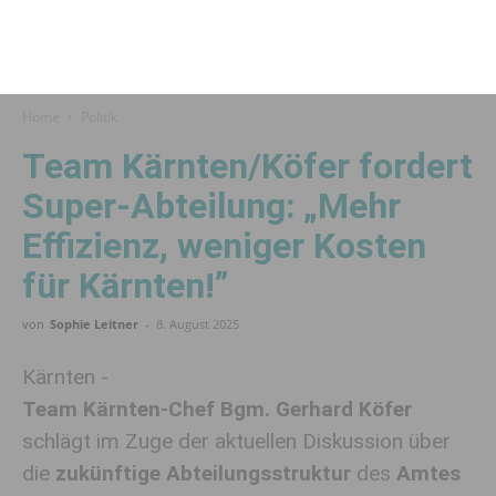
Home
Politik
Team Kärnten/Köfer fordert
Super-Abteilung: „Mehr
Effizienz, weniger Kosten
für Kärnten!”
von
Sophie Leitner
-
8. August 2025
Kärnten -
Team Kärnten-Chef Bgm. Gerhard Köfer
schlägt im Zuge der aktuellen Diskussion über
die
zukünftige Abteilungsstruktur
des
Amtes