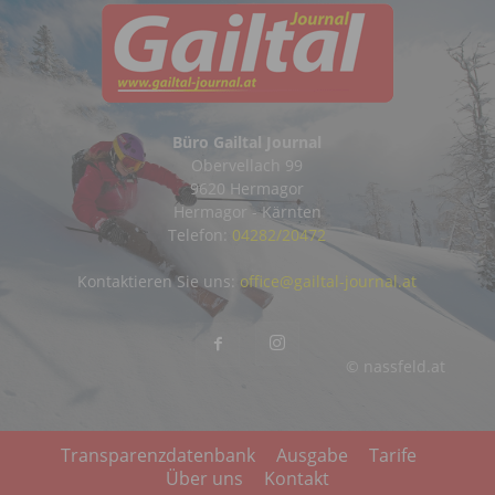
Büro Gailtal Journal
Obervellach 99
9620 Hermagor
Hermagor - Kärnten
Telefon:
04282/20472
Kontaktieren Sie uns:
office@gailtal-journal.at
© nassfeld.at
Transparenzdatenbank
Ausgabe
Tarife
Über uns
Kontakt