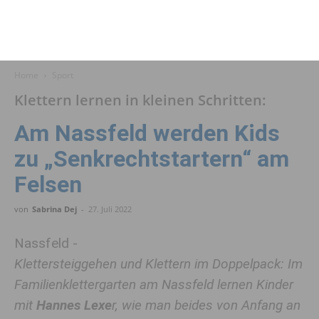
Home
Sport
Klettern lernen in kleinen Schritten:
Am Nassfeld werden Kids
zu „Senkrechtstartern“ am
Felsen
von
Sabrina Dej
-
27. Juli 2022
Nassfeld -
Klettersteiggehen und Klettern im Doppelpack: Im
Familienklettergarten am Nassfeld lernen Kinder
mit
Hannes Lexe
r, wie man beides von Anfang an