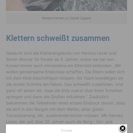
Klettern lernen (c) Daniel Zupanc
Klettern schweißt zusammen
Gedacht sind die Kletterangebote von Hannes Lexer und
Simon Wurzer für Kinder ab 8 Jahren, wobei sie bei den
Kursen immer auch mindestens ein Elternteil einbinden. „Wir
wollen gemeinsame Erlebnisse schaffen. Die Eltern sollen sich
mit dem Kind beschäftigen müssen. Als Team bewältigen sie
die ersten Schritte am Felsen. Das schweißt zusammen. Und
ganz oft sehen wir, dass die Kids zuerst über ihren Schatten
springen und dann die Großen mitziehen.“ Zusätzlich
bekommen die Teilnehmer einen ersten Eindruck davon, dass
sie sich in den Bergen mit dem Wetter, einer guten
Tourenplanung, etc. auseinandersetzen müssen. Mit Hannes
Lexer, der seit über 20 Jahren auch als Berg-, Ski- und
Canyoning-Führer unterwegs ist, haben sie dabei einen
Anzeige