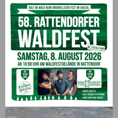
erfahrenen Lehrmeister. „Mein Job ist unglaublich
abwechslungsreich und ich darf jeden Tag genau das
machen, was ich am liebsten tue – nämlich draußen sein.
Doch die Erfahrung lehrt auch, dass man am Berg viele
Faktoren berücksichtigen muss, dafür aber mit spektakulären
Erlebnissen belohnt wird“, so Lexer. Im Familienklettergarten
am Nassfeld beispielsweise kann jeder, der sich traut, als
Highlight zum Schluss über eine zehn Meter lange Seilbrücke
gehen und von hier oben die Aussicht in vollen Zügen
genießen.