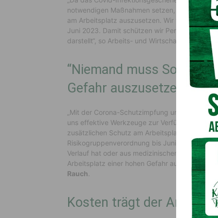
notwendigen Maßnahmen setzen, um besonders
am Arbeitsplatz auszusetzen. Wir verlängern da
Juni 2023. Damit schützen wir Personen, für die
darstellt“, so Arbeits- und Wirtschaftsminister
M
“Niemand muss Sorge habe
Gefahr auszusetzen”
„Mit der Corona-Schutzimpfung und den niede
uns effektive Werkzeuge zur Verfügung, um sic
zusätzlichen Schutz am Arbeitsplatz gewährleis
Risikogruppenverordnung bis Juni 2023. Niema
Verlauf hat oder aus medizinischen Gründen ni
Arbeitsplatz einer hohen Gefahr aussetzen zu 
Rauch
.
Kosten trägt der Arbeitge