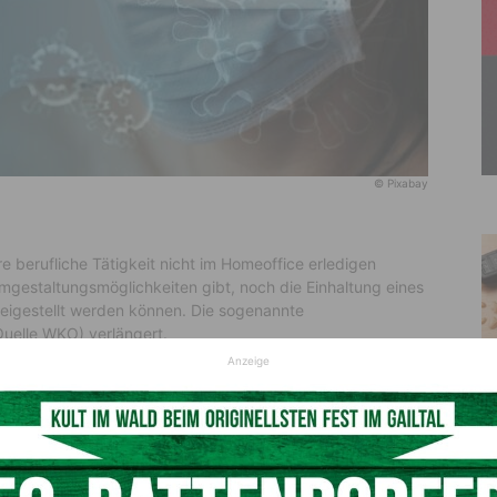
© Pixabay
re berufliche Tätigkeit nicht im Homeoffice erledigen
mgestaltungsmöglichkeiten gibt, noch die Einhaltung eines
reigestellt werden können. Die sogenannte
uelle WKO) verlängert.
Anzeige
en nimmt besonders in
in den Wintermonaten zunimmt, wollen wir die