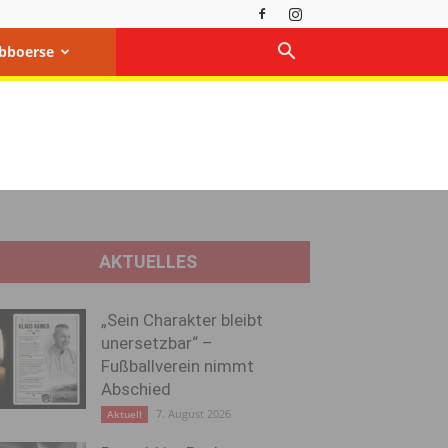
bboerse
AKTUELLES
„Sein Charakter bleibt
unersetzbar“ –
Fußballverein nimmt
Abschied
7. August 2026
Aktuell