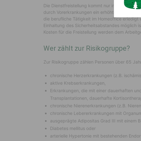
Die Dienstfreistellung kommt nur im äußersten 
durch Vorerkrankungen ein erhöhtes Risiko dur
die berufliche Tätigkeit im Homeoffice erledig
Einhaltung des Sicherheitsabstandes möglich i
Kosten für die Freistellung werden dem Arbeitg
Wer zählt zur Risikogruppe?
Zur Risikogruppe zählen Personen über 65 Jah
chronische Herzerkrankungen (z.B. ischämi
aktive Krebserkrankungen,
Erkrankungen, die mit einer dauerhaften u
Transplantationen, dauerhafte Kortisontherap
chronische Nierenerkrankungen (z.B. Niereni
chronische Lebererkrankungen mit Organum
ausgeprägte Adipositas Grad III mit einem 
Diabetes mellitus oder
arterielle Hypertonie mit bestehenden End