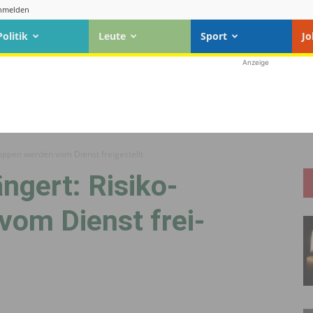
nmelden
Politik
Leute
Sport
Jo
Anzeige
ruppen werden vom Dienst frei­gestellt
ängert: Risiko­
vom Dienst frei­