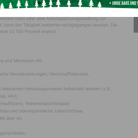
Fall zur Anwendung und dient als Schutz für Personen, die
ch eine Covid-19-Erkrankung fürchten müssen. Dort, wo
t werden kann oder eine Arbeitsplatzumgestaltung zur
st, kann der Tätigkeit weiterhin nachgegangen werden. Die
eber zu 100 Prozent ersetzt.
re und Menschen mit:
sche Herzerkrankungen, Herzinsuffizienzen),
nd relevanten Immunsuppression behandelt werden (z.B.
ie, HIV),
nsuffizienz, Nierenersatztherapie)
bau und dekompensierter Leberzirrhose,
BMI über 40,
organschäden.