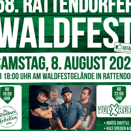
 vulnerable Gruppen keinem erhöhtem Gesundheitsrisiko
her die Risikogruppenfreistellung noch ein letztes Mal bis
 eine Infektion mit dem Corona-Virus ein erhöhtes Risiko
artin Kocher.
n, sich am Arbeitsplatz einer
rschwellig verfügbaren COVID-19-Medikamenten stehen
h selbst, aber auch seine Mitmenschen zu schützen. Einen
ten wir mit der Verlängerung der
nd, der ein erhöhtes Risiko für einen schweren COVID-19-
cht geimpft werden kann, muss die Sorge haben, sich am
müssen“, so Gesundheits- und Sozialminister
Johannes
ber