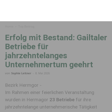
Home
Top Beitrag
Erfolg mit Bestand: Gailtaler
Betriebe für
jahrzehntelanges
Unternehmertum geehrt
von
Sophie Leitner
-
8. Mai 2026
Bezirk Hermgor -
Im Rahmen einer feierlichen Veranstaltung
wurden in Hermagor
23 Betriebe
für ihre
jahrzehntelange unternehmerische Tätigkeit