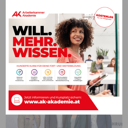
Tradition und Zukunft im
Gleichgewicht
Die Mitgliederehrung macht deutlich, wie eng
Tradition und
Zukunft
miteinander verbunden sind. Viele der
ausgezeichneten Betriebe haben sich über Jahrzehnte
hinweg erfolgreich weiterentwickelt und neue Wege
beschritten, ohne ihre Wurzeln zu verlieren. Sie zeigen damit
eindrucksvoll, dass nachhaltiger wirtschaftlicher Erfolg auf
Erfahrung, Innovationsbereitschaft und einer starken
regionalen Verankerung basiert.