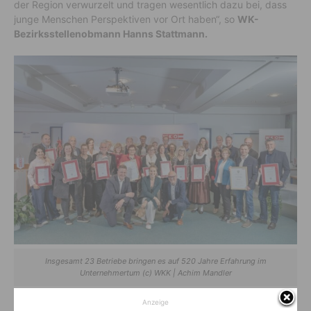
der Region verwurzelt und tragen wesentlich dazu bei, dass
junge Menschen Perspektiven vor Ort haben“, so
WK-
Bezirksstellenobmann Hanns Stattmann.
Insgesamt 23 Betriebe bringen es auf 520 Jahre Erfahrung im
Unternehmertum (c) WKK | Achim Mandler
Anzeige