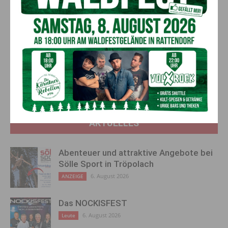
sowie eine stärkere Berücksichtigung der tatsächlich
gefahrenen Kilometer.
Vorheriger Artikel
Nächster Artikel
Start in die Almsaison: Tipps
Tierheim Villach: Diese Tiere
für ein sicheres Miteinander
hoffen auf ein neues Zuhause
am Dobratsch
AKTUELLES
Abenteuer und attraktive Angebote bei
Sölle Sport in Tröpolach
6. August 2026
ANZEIGE
Das NOCKISFEST
6. August 2026
Leute