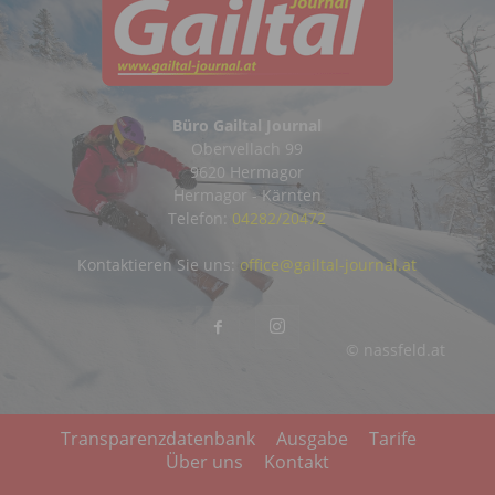
Büro Gailtal Journal
Obervellach 99
9620 Hermagor
Hermagor - Kärnten
Telefon:
04282/20472
Kontaktieren Sie uns:
office@gailtal-journal.at
© nassfeld.at
Transparenzdatenbank
Ausgabe
Tarife
Über uns
Kontakt