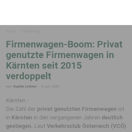
Home
Top Beitrag
Firmenwagen-Boom: Privat
genutzte Firmenwagen in
Kärnten seit 2015
verdoppelt
von
Sophie Leitner
-
8. Juni 2026
Kärnten -
Die Zahl der
privat genutzten Firmenwagen
ist
in
Kärnten
in den vergangenen Jahren
deutlich
gestiegen.
Laut
Verkehrsclub Österreich (VCÖ)