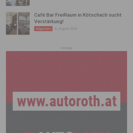
Café Bar FreiRaum in Kötschach sucht
Verstärkung!
6. August 2026
Allgemein
Anzeige