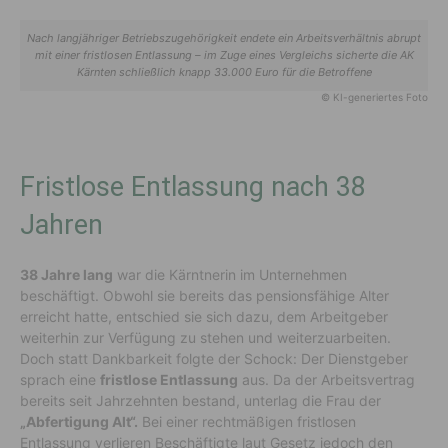
Nach langjähriger Betriebszugehörigkeit endete ein Arbeitsverhältnis abrupt
mit einer fristlosen Entlassung – im Zuge eines Vergleichs sicherte die AK
Kärnten schließlich knapp 33.000 Euro für die Betroffene
© KI-generiertes Foto
Fristlose Entlassung nach 38
Jahren
38 Jahre lang
war die
Kärntnerin
im
Unternehmen
beschäftigt. Obwohl sie bereits das pensionsfähige Alter
erreicht hatte, entschied sie sich dazu, dem
Arbeitgeber
weiterhin zur Verfügung zu stehen und weiterzuarbeiten.
Doch statt Dankbarkeit folgte der Schock: Der Dienstgeber
sprach eine
fristlose Entlassung
aus.
Da der
Arbeits
v
ertrag
bereits seit Jahrzehnten bestand, unterlag die
Frau
der
„Abfertigung Alt“.
Bei einer rechtmäßigen fristlosen
Entlassung
verlieren Beschäftigte
laut Gesetz
jedoch
den