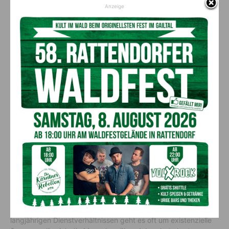
Anzeige
AK-Arbeitsrechtsexperte Fabio Del Frate (c) AK Kärnten/Helge Bauer
Frühzeitig rechtliche Hilfe suchen
„Dieser Erfolg zeigt einmal mehr, wie wichtig der
kostenlose
Rechtsschutz
der Arbeiterkammer ist. Gerade bei
langjährigen Dienstverhältnissen geht es oft um existenzielle