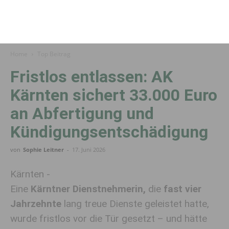
Home
Top Beitrag
Fristlos entlassen: AK
Kärnten sichert 33.000 Euro
an Abfertigung und
Kündigungsentschädigung
von
Sophie Leitner
-
17. Juni 2026
Kärnten -
Eine
Kärntner
Dienstnehmerin
,
die
fast vier
Jahrzehnte
lang treue Dienste geleistet hatte,
wurde fristlos vor die Tür gesetzt
– und hätte