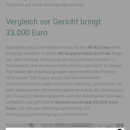
Anspruch auf diese Abfertigungszahlung.
Vergleich vor Gericht bringt
33.000 Euro
Nachdem erste Interventionsversuche der
AK Kärnten
keine
Einigung erzielten
,
brachte
AK-
Experte
Fabio Del Frate
Klage
ein:
„Eine fristlose Entlassung ist das schärfste Schwert im
Arbeitsrecht und an extrem hohe Hürden geknüpft. In diesem
Fall hielten die
Anschuldigungen
einer rechtlichen Prüfung
nicht stand.“
Der Druck durch das bevorstehende
Gerichtsverfahren zeigte schließlich Wirkung: Unmittelbar vor
dem anberaumten Verhandlungstermin lenkte der Dienstgeber
ein. Es kam zu einem Vergleich, und der Arbeitgeber überwies
schließlich die geforderte
Summe von
knapp 33.000 Euro
netto,
die sich aus Abfertigung
s
zahlung
und
Kündigungsentschädigung
zusammensetzt
.