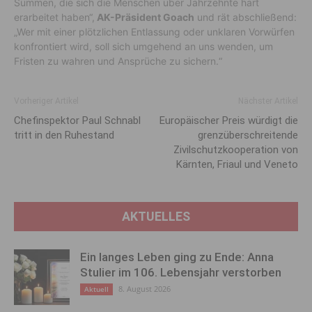
Summen, die sich die Menschen über Jahrzehnte hart
erarbeitet haben“,
AK-Präsident Goach
und rät abschließend:
„Wer mit einer plötzlichen
Entlassung oder unklaren Vorwürfen
konfrontiert wird, soll sich
umgehend
an uns wenden
, um
Fristen zu wahren und Ansprüche zu sichern.
“
Vorheriger Artikel
Nächster Artikel
Chefinspektor Paul Schnabl
Europäischer Preis würdigt die
tritt in den Ruhestand
grenzüberschreitende
Zivilschutzkooperation von
Kärnten, Friaul und Veneto
AKTUELLES
Ein langes Leben ging zu Ende: Anna
Stulier im 106. Lebensjahr verstorben
8. August 2026
Aktuell