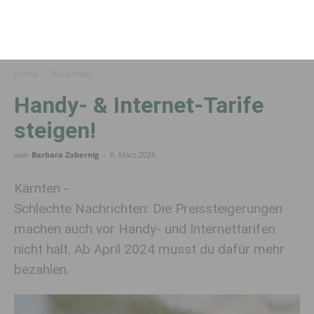
Home
Wirtschaft
Handy- & Internet-Tarife
steigen!
von
Barbara Zobernig
-
6. März 2024
Kärnten -
Schlechte Nachrichten: Die Preissteigerungen
machen auch vor Handy- und Internettarifen
nicht halt. Ab April 2024 musst du dafür mehr
bezahlen.