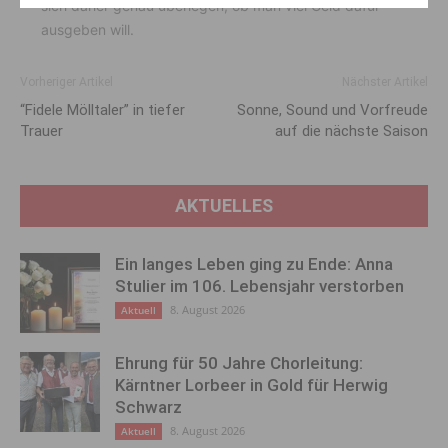
sich daher genau überlegen, ob man viel Geld dafür
ausgeben will.
Vorheriger Artikel
Nächster Artikel
“Fidele Mölltaler” in tiefer
Sonne, Sound und Vorfreude
Trauer
auf die nächste Saison
AKTUELLES
Ein langes Leben ging zu Ende: Anna
Stulier im 106. Lebensjahr verstorben
8. August 2026
Aktuell
Ehrung für 50 Jahre Chorleitung:
Kärntner Lorbeer in Gold für Herwig
Schwarz
8. August 2026
Aktuell