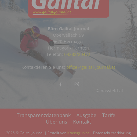
Büro Gailtal Journal
Obervellach 99
9620 Hermagor
Hermagor - Kärnten
Telefon:
04282/20472
Kontaktieren Sie uns:
office@gailtal-journal.at
© nassfeld.at
Transparenzdatenbank
Ausgabe
Tarife
Über uns
Kontakt
2026 © Gailtal Journal | Erstellt von
Krassgrün.at
|
Datenschutzerklärung