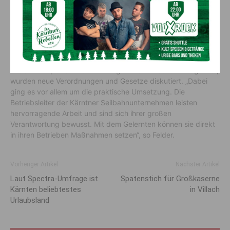
Fortbildung für Betriebsleiter
Generalrevision, Richtlinien, Merkblätter, visuelle Seilkontrollen
– die Betriebsleiter der Kärntner Seilbahnunternehmen
übernehmen wichtige Aufgaben. Bei einem exklusiven
Workshop mit
Christian Felder
, der als Ingenieurbüro unter
anderem Experte für die Prüfung von elektrischen Anlagen ist,
wurden neue Verordnungen und Gesetze diskutiert. „Dabei
ging es vor allem um die praktische Umsetzung. Die
Betriebsleiter der Kärntner Seilbahnunternehmen leisten
hervorragende Arbeit und sind sich ihrer großen
Verantwortung bewusst. Mit dem Gelernten können sie direkt
in ihren Betrieben Maßnahmen setzen“, so Felder.
Vorheriger Artikel
Nächster Artikel
Laut Spectra-Umfrage ist
Spatenstich für Großkaserne
Kärnten beliebtestes
in Villach
Urlaubsland