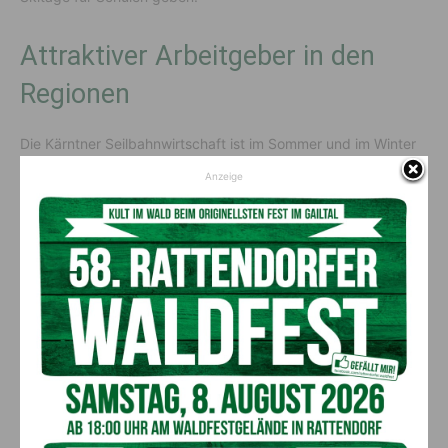
Attraktiver Arbeitgeber in den
Regionen
Die Kärntner Seilbahnwirtschaft ist im Sommer und im Winter
ein wichtiger Arbeitgeber in der Region und bildet selbst
Anzeige
Fachkräfte aus. So ist zum Beispiel die Lehre zum
Seilbahntechniker ein spannender Beruf mit Zukunft.
„Seilbahnen punkten mit einem Arbeitsplatz in den Bergen,
einer abwechslungsreichen Tätigkeit, einer guten Atmosphäre
unter Kollegen und natürlich mit der Möglichkeit, Wintersport
zu betreiben“, so
Ricarda Rubik vom Marketingforum des
Fachverbandes der Seilbahnen Österreichs
. Das neue
Onlineportal
www
.karriereamberg
.at
informiert über aktuelle
Jobs und Karrierechancen in der Seilbahnwirtschaft.
Sicherheit an erster Stelle: