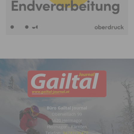
Büro Gailtal Journal
Obervellach 99
9620 Hermagor
Hermagor - Kärnten
Telefon:
04282/20472