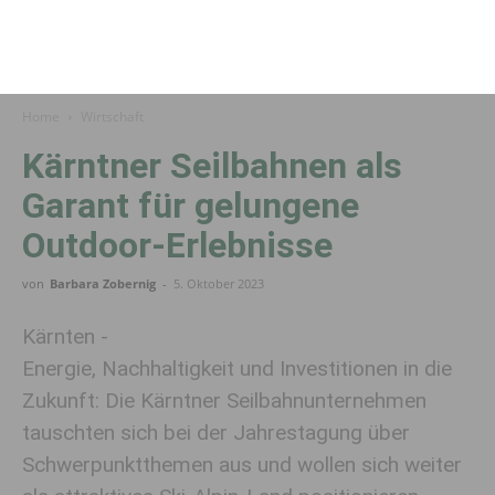
Home
Wirtschaft
Kärntner Seilbahnen als
Garant für gelungene
Outdoor-Erlebnisse
von
Barbara Zobernig
-
5. Oktober 2023
Kärnten -
Energie, Nachhaltigkeit und Investitionen in die
Zukunft: Die Kärntner Seilbahnunternehmen
tauschten sich bei der Jahrestagung über
Schwerpunktthemen aus und wollen sich weiter