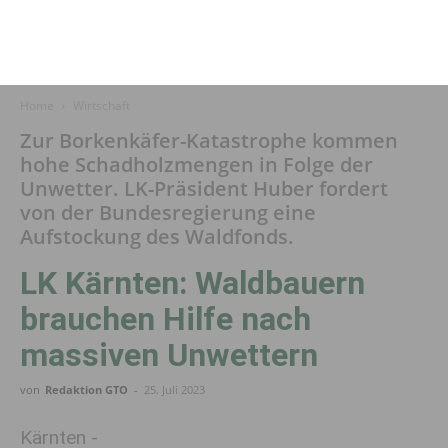
Home
Wirtschaft
Zur Borkenkäfer-Katastrophe kommen
hohe Schadholzmengen in Folge der
Unwetter. LK-Präsident Huber fordert
von der Bundesregierung eine
Aufstockung des Waldfonds.
LK Kärnten: Waldbauern
brauchen Hilfe nach
massiven Unwettern
von
Redaktion GTO
-
25. Juli 2023
Kärnten -