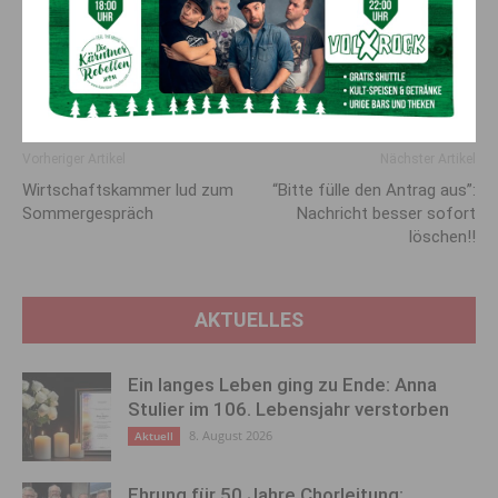
Forstwirtschaft. „Die Aufarbeitung von Sturmholz ist
lebensgefährlich. Die Sicherheit muss an erster Stelle stehen.
Denkt an eure Familien!“, richtet der LK-Präsident einen
eindringlichen Appell an die Waldbauern, bei der Aufarbeitung
von Sturmschäden Vorsicht walten zu lassen.
Vorheriger Artikel
Nächster Artikel
Wirtschaftskammer lud zum
“Bitte fülle den Antrag aus”:
Sommergespräch
Nachricht besser sofort
löschen!!
AKTUELLES
Ein langes Leben ging zu Ende: Anna
Stulier im 106. Lebensjahr verstorben
8. August 2026
Aktuell
Ehrung für 50 Jahre Chorleitung: