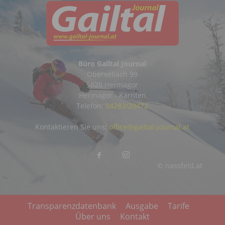
Büro Gailtal Journal
Obervellach 99
9620 Hermagor
Hermagor - Kärnten
Telefon:
04282/20472
Kontaktieren Sie uns:
office@gailtal-journal.at
© nassfeld.at
Transparenzdatenbank
Ausgabe
Tarife
Über uns
Kontakt