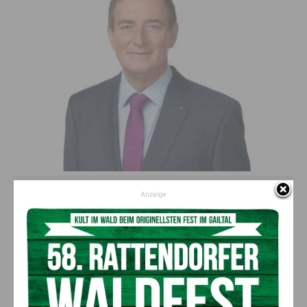
Eine Mobilitätswende kann nur erfolgreich gelingen, wenn jeder miteinbezogen
Anzeige
und niemand zurückgelassen wird“, ist AK-Präsident Günther Goach überzeugt.
(c) AK/Jost&Bayer
„Basierend auf den Ergebnissen, die im Herbst vorliegen, soll
die Vernetzung zwischen Arbeits-, Lebens- und Wohnraum in
Kärnten diskutiert werden. Vor allem die Verbindungen in den
Regionen, die bestmögliche Anbindung an die Zentren, sowie
die leistbare Nutzung des öffentlichen und individuellen