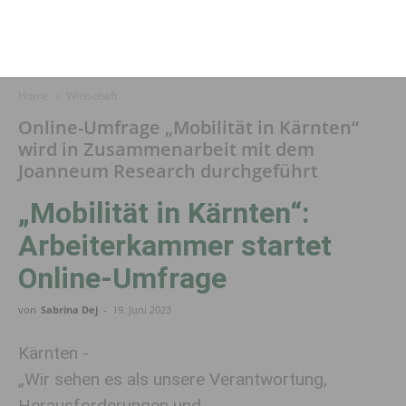
Home
Wirtschaft
Online-Umfrage „Mobilität in Kärnten“
wird in Zusammenarbeit mit dem
Joanneum Research durchgeführt
„Mobilität in Kärnten“:
Arbeiterkammer startet
Online-Umfrage
von
Sabrina Dej
-
19. Juni 2023
Kärnten -
„Wir sehen es als unsere Verantwortung,
Herausforderungen und