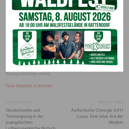
Verkehrs spielen eine zentrale Rolle. Mit der Eröffnung der
Koralmbahn gilt es, neue Chancen für Südösterreich
aufzuzeigen und eine Mobilitätswende erfolgreich einzuleiten“,
definiert
Goach
Studienzweck und -ziel.
Teilnahme an der Umfrage
Die AK lädt alle Kärntnerinnen und Kärntner zur Teilnahme ein:
online auf
kaernten.arbeiterkammer.at/mobilitaet
Unter den
Teilnehmern werden Kärnten-Tickets bzw. gleichwertige ÖBB-
Reisegutscheine verlost.
Flyer Mobilität in Kärnten
Vorheriger Artikel
Nächster Artikel
Glockenweihe und
Ästhetische Chirurgie trifft
Turmsegnung in der
Luxus: Eine neue Ära der
evangelischen
Medizin
Lutherrosenkirche Nötsch