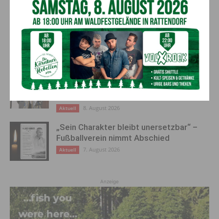
Ehrung für 50 Jahre Chorleitung:
Kärntner Lorbeer in Gold für Herwig
Schwarz
8. August 2026
Aktuell
„Paolo Santonino“ wird heute gespielt –
abgesagte Premiere von gestern Abend
wird morgen nachgeholt
8. August 2026
Aktuell
„Sein Charakter bleibt unersetzbar“ –
Fußballverein nimmt Abschied
7. August 2026
Aktuell
Anzeige