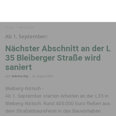
Home
Wirtschaft
Ab 1. September:
Nächster Abschnitt an der L
35 Bleiberger Straße wird
saniert
von
Sabrina Dej
-
26. August 2022
Bleiberg-Nötsch -
Ab 1. September starten Arbeiten an der L35 in
Bleiberg-Nötsch. Rund 405.000 Euro fließen aus
dem Straßenbaureferat in das Bauvorhaben.