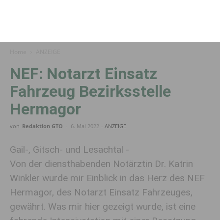
Home
ANZEIGE
NEF: Notarzt Einsatz
Fahrzeug Bezirksstelle
Hermagor
von
Redaktion GTO
-
6. Mai 2022
- ANZEIGE
Gail-, Gitsch- und Lesachtal -
Von der diensthabenden Notärztin Dr. Katrin
Winkler wurde mir Einblick in das Herz des NEF
Hermagor, des Notarzt Einsatz Fahrzeuges,
gewährt. Was mir hier gezeigt wurde, ist eine