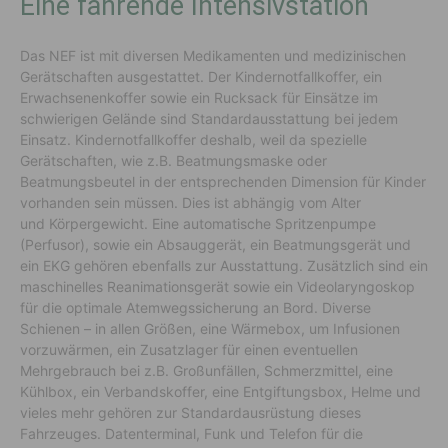
Eine fahrende Intensivstation
Das NEF ist mit diversen Medikamenten und medizinischen
Gerätschaften ausgestattet. Der Kindernotfallkoffer, ein
Erwachsenenkoffer sowie ein Rucksack für Einsätze im
schwierigen Gelände sind Standardausstattung bei jedem
Einsatz. Kindernotfallkoffer deshalb, weil da spezielle
Gerätschaften, wie z.B. Beatmungsmaske oder
Beatmungsbeutel in der entsprechenden Dimension für Kinder
vorhanden sein müssen. Dies ist abhängig vom Alter
und Körpergewicht. Eine automatische Spritzenpumpe
(Perfusor), sowie ein Absauggerät, ein Beatmungsgerät und
ein EKG gehören ebenfalls zur Ausstattung. Zusätzlich sind ein
maschinelles Reanimationsgerät sowie ein Videolaryngoskop
für die optimale Atemwegssicherung an Bord. Diverse
Schienen – in allen Größen, eine Wärmebox, um Infusionen
vorzuwärmen, ein Zusatzlager für einen eventuellen
Mehrgebrauch bei z.B. Großunfällen, Schmerzmittel, eine
Kühlbox, ein Verbandskoffer, eine Entgiftungsbox, Helme und
vieles mehr gehören zur Standardausrüstung dieses
Fahrzeuges. Datenterminal, Funk und Telefon für die