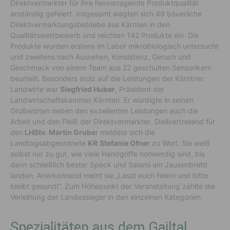
Direktvermarkter für ihre hervorragende Produktqualität
anständig gefeiert. Insgesamt wagten sich 49 bäuerliche
Direktvermarktungsbetriebe aus Kärnten in den
Qualitätswettbewerb und reichten 142 Produkte ein. Die
Produkte wurden erstens im Labor mikrobiologisch untersucht
und zweitens nach Aussehen, Konsistenz, Geruch und
Geschmack von einem Team aus 22 geschulten Sensorikern
beurteilt. Besonders stolz auf die Leistungen der Kärntner
Landwirte war
Siegfried Huber
, Präsident der
Landwirtschaftskammer Kärnten. Er würdigte in seinen
Grußworten neben den exzellenten Leistungen auch die
Arbeit und den Fleiß der Direktvermarkter. Stellvertretend für
den
LHStv. Martin Grube
r meldete sich die
Landtagsabgeordnete
KR
Stefanie Ofner
zu Wort. Sie weiß
selbst nur zu gut, wie viele Handgriffe notwendig sind, bis
dann schließlich bester Speck und Salami am Jausenbrettl
landen. Anerkennend meint sie „Lasst euch feiern und bitte
bleibt gesund!“. Zum Höhepunkt der Veranstaltung zählte die
Verleihung der Landessieger in den einzelnen Kategorien.
Spezialitäten aus dem Gailtal