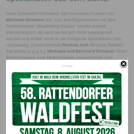
Ganz besonders faszinierte das innovative Produkt von
Michaela Striedner
die Jury: ihre Eigenkreation mit dem
Produktnamen „Wunderling Kräuter“ konnte sowohl
mikrobiologisch als auch sensorisch nicht beanstandet
werden und erhielt somit in der Kategorie Spezialitäten den
Landessieg. Zudem konnten
Markus Jank
(Bronze: Gailtaler
Karreespeck g.g.A.),
Michaela und Bernhard Striedner
(Gold:
Schinkenspeck vom Molkeschwein, Hauswürsteln vom
Molkeschwein und Wunderling Kräuter) und Bergbauernhof
Anzeige
Schluder (Silber: Bauch-Karreespeck) Siege für den Bezirk
Hermagor erreichen. Seitens der Stadtgemeinde Hermagor-
Pressegger See gratulierte Bürgermeister
DI Leopold Astner
den Bezirkssiegern sehr herzlich und übergab ihnen eine
kleine Aufmerksamkeit.
Text:
© DV-Verband/Gerhard Kampitsch
Vorheriger Artikel
Nächster Artikel
ÖBB-Graffiti-Bilanz 2023: Jeder
Ist es eine gute Idee,