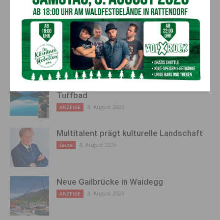
einzelne Fall wird konsequent
Ghostwriting zu nutzen?
zur Anzeige gebracht
AKTUELLES
Neues aus dem Almwellness-Resort
Tuffbad
8. August 2026
ANZEIGE
Multitalent prägt kulturelle Landschaft
8. August 2026
Leute
Neue Gailbrücke in Waidegg
8. August 2026
ANZEIGE