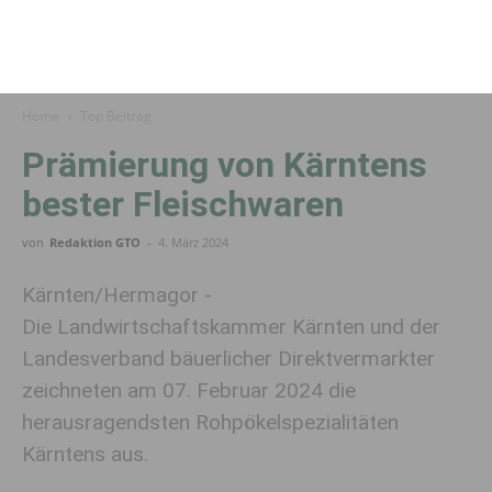
Home
Top Beitrag
Prämierung von Kärntens
bester Fleischwaren
von
Redaktion GTO
-
4. März 2024
Kärnten/Hermagor -
Die Landwirtschaftskammer Kärnten und der
Landesverband bäuerlicher Direktvermarkter
zeichneten am 07. Februar 2024 die
herausragendsten Rohpökelspezialitäten
Kärntens aus.