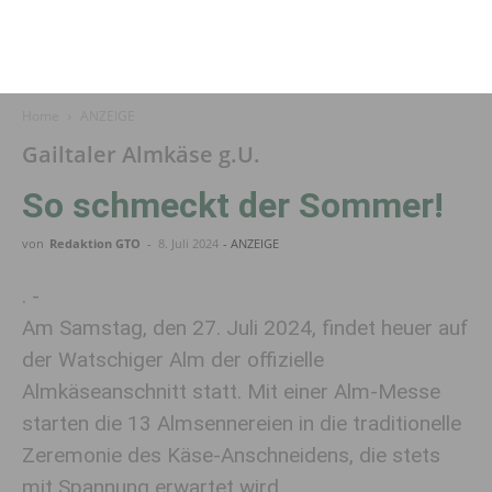
Home
ANZEIGE
Gailtaler Almkäse g.U.
So schmeckt der Sommer!
von
Redaktion GTO
-
8. Juli 2024
- ANZEIGE
. -
Am Samstag, den 27. Juli 2024, findet heuer auf
der Watschiger Alm der offizielle
Almkäseanschnitt statt. Mit einer Alm-Messe
starten die 13 Almsennereien in die traditionelle
Zeremonie des Käse-Anschneidens, die stets
mit Spannung erwartet wird.