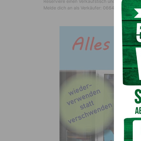
Reserviere einen Verkaufstisch und habe Spaß
Melde dich an als Verkäufer: 0664 / 54 91 644