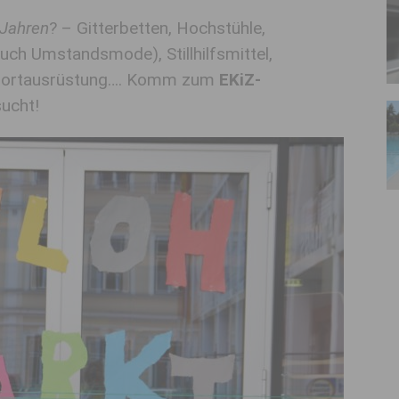
 Jahren
? – Gitterbetten, Hochstühle,
auch Umstandsmode), Stillhilfsmittel,
 Sportausrüstung…. Komm zum
EKiZ-
sucht!