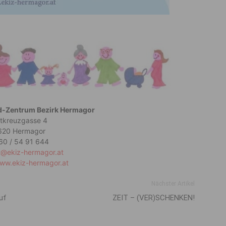
nd-Zentrum Bezirk Hermagor
tkreuzgasse 4
620 Hermagor
60 / 54 91 644
t@ekiz-hermagor.at
www.ekiz-hermagor.at
Nächster Artikel
uf
ZEIT – (VER)SCHENKEN!