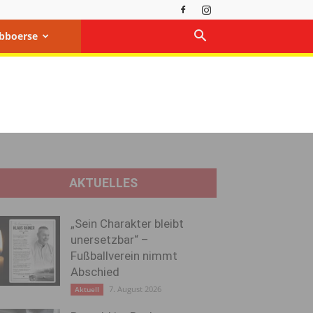
bboerse
AKTUELLES
„Sein Charakter bleibt
unersetzbar“ –
Fußballverein nimmt
Abschied
7. August 2026
Aktuell