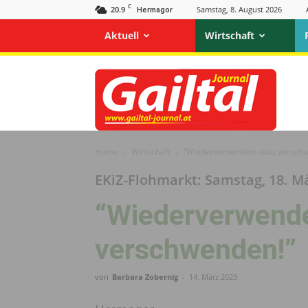
C
20.9
Samstag, 8. August 2026
Hermagor
Aktuell
Wirtschaft
Gailtal
Journal
Home
Wirtschaft
“Wiederverwenden statt versch
EKiZ-Flohmarkt: Samstag, 18. Mä
“Wiederverwende
verschwenden!”
von
Barbara Zobernig
-
14. März 2023