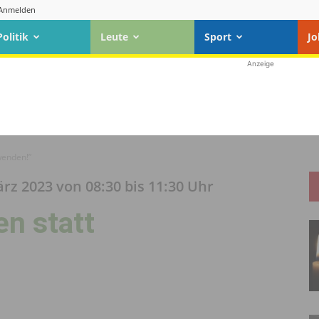
Anmelden
Politik
Leute
Sport
Jo
Anzeige
wenden!”
rz 2023 von 08:30 bis 11:30 Uhr
n statt