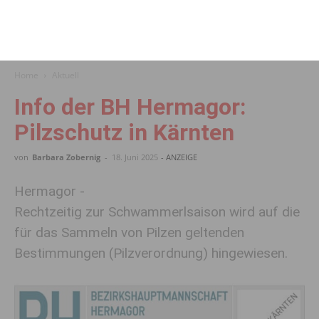
Home
Aktuell
Info der BH Hermagor:
Pilzschutz in Kärnten
von
Barbara Zobernig
-
18. Juni 2025
- ANZEIGE
Hermagor -
Rechtzeitig zur Schwammerlsaison wird auf die
für das Sammeln von Pilzen geltenden
Bestimmungen (Pilzverordnung) hingewiesen.