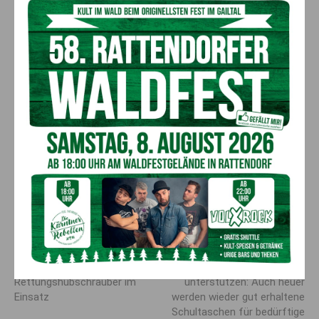
Durch die Bestimmungen der Pilzverordnung werden die
Eigentumsrechte nicht berührt. Der Waldeigentümer kann das
Sammeln von Pilzen untersagen, das heißt auch das Sammeln
von bis zu zwei Kilogramm pro Person und Tag muss vom
Grundeigentümer nicht geduldet werden.
Übertretungen der Sammelbestimmungen sind nach dem
Kärntner Naturschutzgesetz mit bis zu € 3.630,- zu
bestrafen.
Weitere Informationen
erhalten Sie auch direkt bei der
Bezirkshauptmannschaft Hermagor
unter Tel.
050
536/63000
oder per e-Mail an
post.bhhe@ktn.gv.at
Vorheriger Artikel
Nächster Artikel
Verkehrsunfall mit Auto &
Gebrauchte Schultaschen
Motorrad am Wurzenpass:
sammeln & Familien
Rettungshubschrauber im
unterstützen: Auch heuer
Einsatz
werden wieder gut erhaltene
Schultaschen für bedürftige