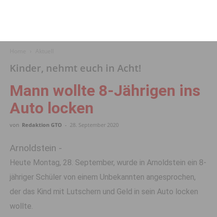
Home
Aktuell
Kinder, nehmt euch in Acht!
Mann wollte 8-Jährigen ins
Auto locken
von
Redaktion GTO
-
28. September 2020
Arnoldstein -
Heute Montag, 28. September, wurde in Arnoldstein ein 8-
jähriger Schüler von einem Unbekannten angesprochen,
der das Kind mit Lutschern und Geld in sein Auto locken
wollte.