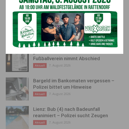
zukunftsfit: APG investiert 30
Millionen Euro für sichere
Stromversorgung in Osttirol
AKTUELLES
„Sein Charakter bleibt unersetzbar“ –
Fußballverein nimmt Abschied
7. August 2026
Aktuell
Bargeld im Bankomaten vergessen –
Polizei bittet um Hinweise
7. August 2026
Aktuell
Lienz: Bub (4) nach Badeunfall
reanimiert – Polizei sucht Zeugen
7. August 2026
Aktuell