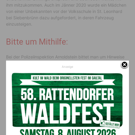
ihm mitzukommen. Auch im Jänner 2020 wurde ein Mädchen
von einer Unbekannten vor der Volksschule in St. Leonhard
bei Siebenbrünn dazu aufgefordert, in deren Fahrzeug
einzusteigen.
Bitte um Mithilfe:
Bei der Polizeiinspektion Arnoldstein bittet man um Hinweise
zu dem Vorfall.
Anzeige
Zweckdienliche Hinweise an die Nummer:
059 1332 250100
QUELLE
5min.at
Vorheriger Artikel
Nächster Artikel
Umspannwerk Lienz wird
Wald Kinderzimmer