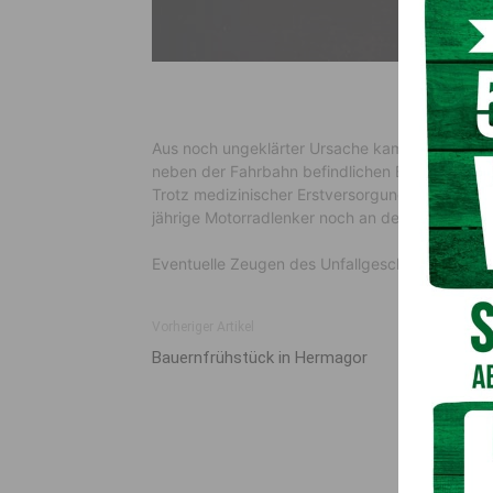
Aus noch ungeklärter Ursache kam der Motorra
neben der Fahrbahn befindlichen Baum.
Trotz medizinischer Erstversorgung durch das
jährige Motorradlenker noch an der Unfallstelle.
Eventuelle Zeugen des Unfallgeschehens werde
Vorheriger Artikel
Bauern­früh­stück in Hermagor