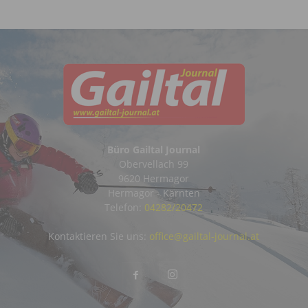
Büro Gailtal Journal
Obervellach 99
9620 Hermagor
Hermagor - Kärnten
Telefon:
04282/20472
Kontaktieren Sie uns:
office@gailtal-journal.at