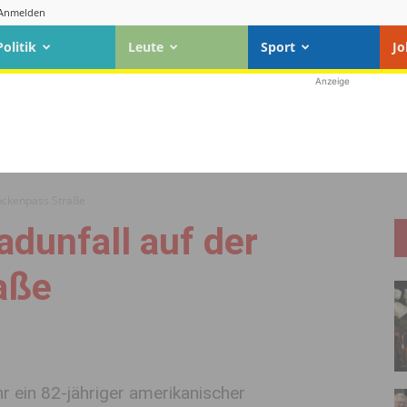
Anmelden
Politik
Leute
Sport
Jo
Anzeige
löckenpass Straße
adunfall auf der
aße
r ein 82-jähriger amerikanischer