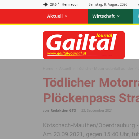
C
28.6
Samstag, 8. August 2026
Hermagor
Aktuell
Wirtschaft
Gailtal
Journal
Home
Aktuell
Tödlicher Motorradunfall auf der P
Tödlicher Motorr
Plöckenpass Str
von
Redaktion GTO
-
23. September 2021
Kötschach-Mauthen/Oberdrauburg -
Am 23.09.2021, gegen 15:40 Uhr, fuh