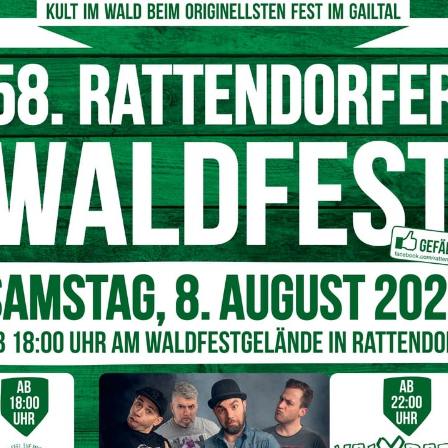
© Symbolfoto Pixabay
dlenker von der Fahrbahn ab und prallte gegen einen
 Team des Notarzthubschraubers „C7“ verstarb der 82-
n gebeten sich bei der PI Oberdrauburg zu melden.
Nächster Artikel
28. Kongress der Österreichischen
Schmerzgesellschaft