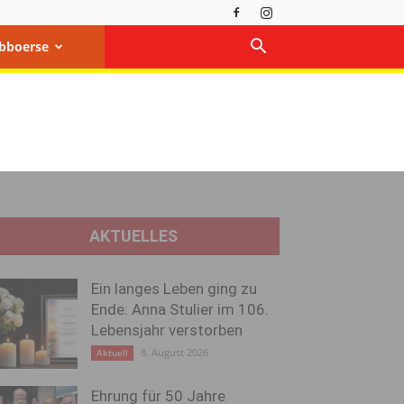
bboerse
AKTUELLES
Ein langes Leben ging zu
Ende: Anna Stulier im 106.
Lebensjahr verstorben
8. August 2026
Aktuell
Ehrung für 50 Jahre