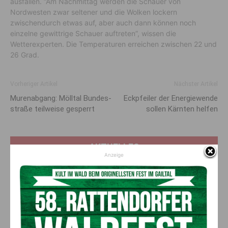
ausfallen. “Am Nachmittag werden die Schauer von
Nordwesten zwar seltener und die Wolken lockern
zwischendurch etwas auf, aber auch dann können noch
einzelne gewittrige Schauer auftreten”, wissen die
Wetterexperten. Die Temperaturen erreichen zwischen 22 und
26 Grad.
Vorheriger Artikel
Nächster Artikel
Muren­abgang: Mölltal Bundes­
Eckpfeiler der Energie­wende
straße teilweise ge­sperrt
sollen Kärnten helfen
AKTUELLES
Anzeige
„Sein Charakter bleibt unersetzbar“ –
Fußballverein nimmt Abschied
7. August 2026
Aktuell
Bargeld im Bankomaten vergessen –