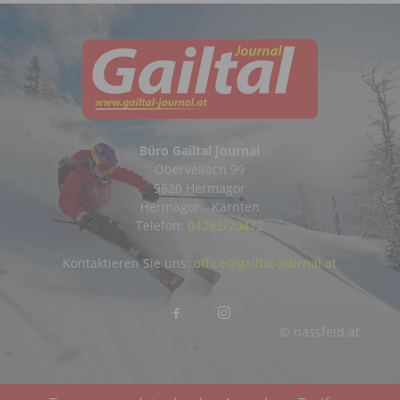
Büro Gailtal Journal
Obervellach 99
9620 Hermagor
Hermagor - Kärnten
Telefon:
04282/20472
Kontaktieren Sie uns:
office@gailtal-journal.at
© nassfeld.at