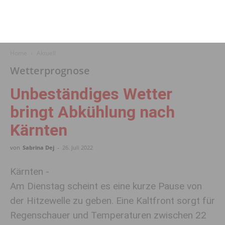
Home
Aktuell
Wetterprognose
Unbeständiges Wetter
bringt Abkühlung nach
Kärnten
von
Sabrina Dej
-
26. Juli 2022
Kärnten -
Am Dienstag scheint es eine kurze Pause von
der Hitzewelle zu geben. Eine Kaltfront sorgt für
Regenschauer und Temperaturen zwischen 22