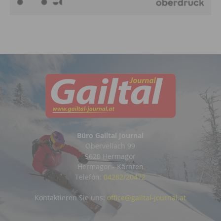
Büro Gailtal Journal
Obervellach 99
9620 Hermagor
Hermagor - Kärnten
Telefon:
04282/20472
Kontaktieren Sie uns:
office@gailtal-journal.at