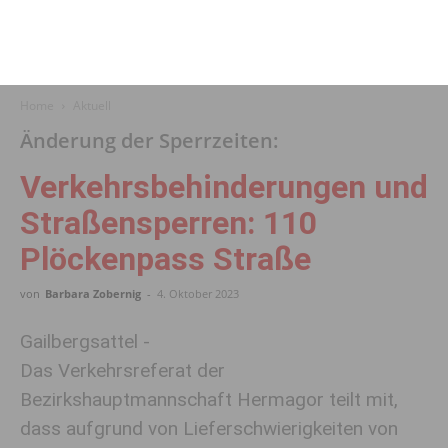
Home
Aktuell
Änderung der Sperrzeiten:
Verkehrsbehinderungen und
Straßensperren: 110
Plöckenpass Straße
von
Barbara Zobernig
-
4. Oktober 2023
Gailbergsattel -
Das Verkehrsreferat der
Bezirkshauptmannschaft Hermagor teilt mit,
dass aufgrund von Lieferschwierigkeiten von