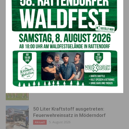
Sperre 07:00 – 18:00 Uhr
Vorheriger Artikel
Nächster Artikel
Feiern und Wohnen im Schloss
Psychisch gesund bleiben am
Wasserleonburg
Arbeitsplatz
AKTUELLES
Kirchtag in St. Lorenzen
6. August 2026
Aktuell
50 Liter Kraftstoff ausgetreten:
Feuerwehreinsatz in Möderndorf
5. August 2026
Aktuell