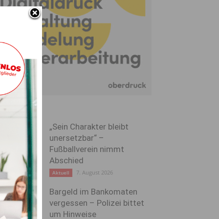
„Sein Charakter bleibt
unersetzbar“ –
Fußballverein nimmt
Abschied
7. August 2026
Aktuell
Bargeld im Bankomaten
vergessen – Polizei bittet
um Hinweise