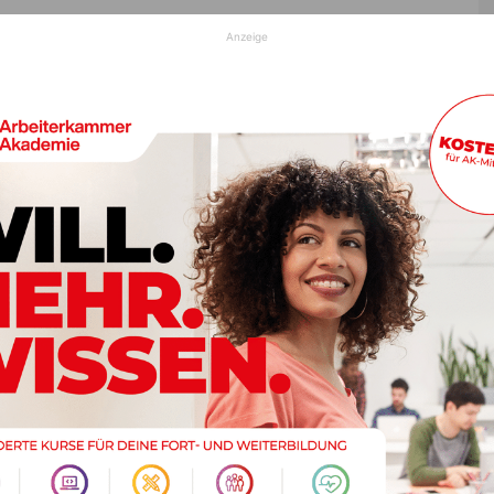
Anzeige
urve auf der mit Schneematsch bedeckten Fahrbahn rechts
KW nach links auf ein Verkehrsschild.
tzt in das LKH Villach eingeliefert. An ihrem PKW
 St. Paul wurde der PKW geborgen. Die B 111 war
Nächster Artikel
er
Land weitet Impfangebot massiv aus