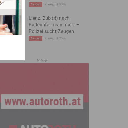
7. August 2026
Aktuell
Lienz: Bub (4) nach
Badeunfall reanimiert –
Polizei sucht Zeugen
7. August 2026
Aktuell
Anzeige