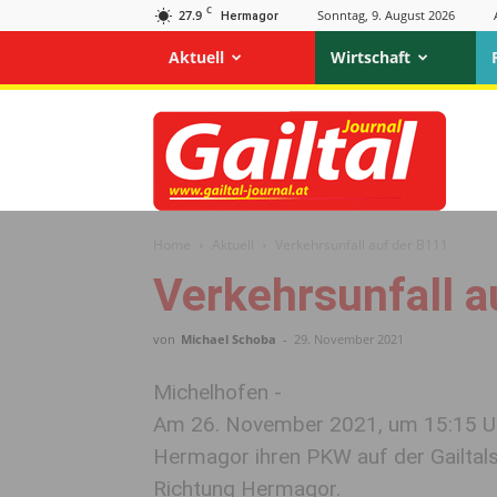
C
27.9
Sonntag, 9. August 2026
Hermagor
Aktuell
Wirtschaft
Gailtal
Journal
Home
Aktuell
Verkehrsunfall auf der B111
Verkehrsunfall a
von
Michael Schoba
-
29. November 2021
Michelhofen -
Am 26. November 2021, um 15:15 Uhr
Hermagor ihren PKW auf der Gailtal
Richtung Hermagor.