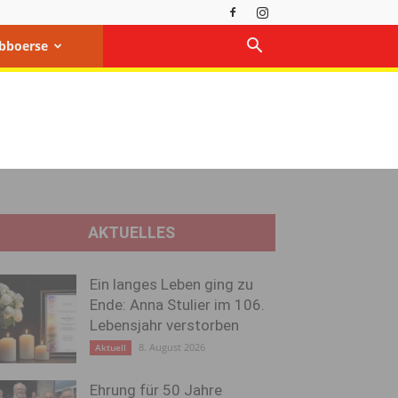
bboerse
AKTUELLES
Ein langes Leben ging zu
Ende: Anna Stulier im 106.
Lebensjahr verstorben
8. August 2026
Aktuell
Ehrung für 50 Jahre