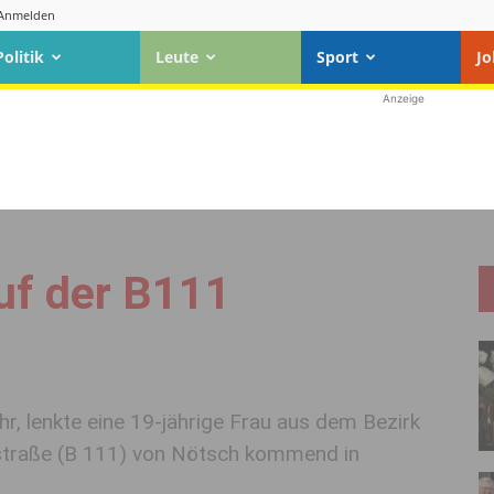
Anmelden
Politik
Leute
Sport
Jo
Anzeige
uf der B111
, lenkte eine 19-jährige Frau aus dem Bezirk
straße (B 111) von Nötsch kommend in