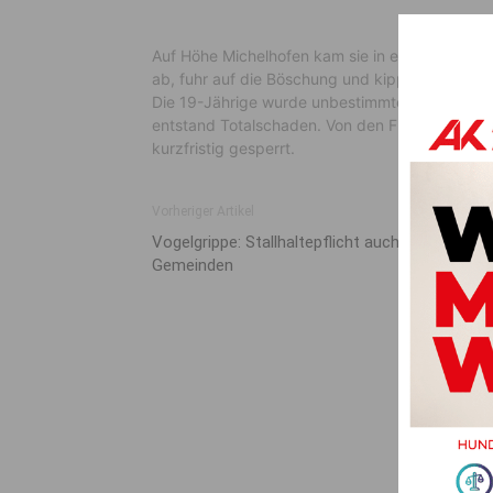
Auf Höhe Michelhofen kam sie in einer Linksk
ab, fuhr auf die Böschung und kippte mit dem P
Die 19-Jährige wurde unbestimmten Grades verle
entstand Totalschaden. Von den FF Nötsch und
kurzfristig gesperrt.
Vorheriger Artikel
Vogelgrippe: Stallhaltepflicht auch in 64 Kärntn
Gemeinden