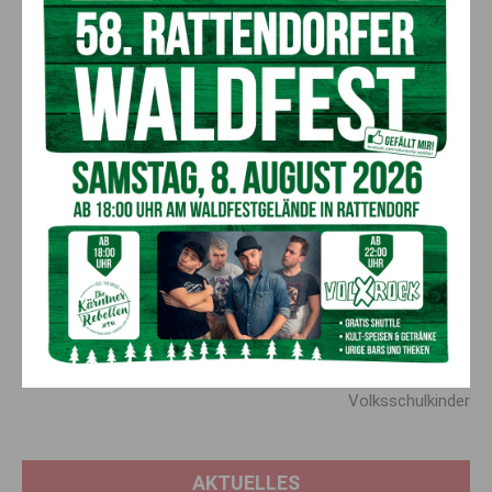
Infos und Anmeldung
Mehr Infos und Anmeldungen zu den Impfungen im Mein
Gesundheitszentrum Klagenfurt,
Kempfstraße 8 unter
http://gesundheitskasse.at/grippe
oder
unter der Telefonnummer 050766-165444.
Weitere Informationen zur Grippeimpfung und dem
Öffentlichen Impfprogramm Influenza unter
http://impfen.gv.at
.
Vorheriger Artikel
Nächster Artikel
JHV der Wertschacher
Theater mal anders:
Pensionisten
Puppenspieler besucht
Volksschulkinder
AKTUELLES