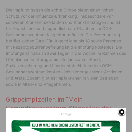
Die Impfung gegen die echte Grippe bietet einen hohen
Schutz vor der Influenza-Erkrankung, insbesondere vor
schweren Krankheitsverläufen und Krankheitsfolgen und ist
für Erwachsene und Jugendliche ab 16 Jahren im ÖGK-
Gesundheitszentrum Klagenfurt möglich. Der Kostenbeitrag
beträgt sieben Euro. Für Jugendliche bis 18 sowie Personen
mit Rezeptgebührenbefreiung ist die Impfung kostenlos. Die
Impfungen finden an zwei Tagen in der Woche im Rahmen des
Öffentlichen Impfprogramms Influenza von Bund,
Sozialversicherung und Länder statt. Neben dem ÖGK-
Gesundheitszentrum impfen viele niedergelassene Ärztinnen
und Ärzte. Zudem gibt es Impfaktionen in vielen Betrieben
sowie in Alten- und Pflegeheimen.
Grippeimpfzeiten im “Mein
Gesundheitszentrum Klagenfurt der
Anzeige
ÖGK”
Donnerstag und Freitag von 12:00 bis 18:00 Uhr