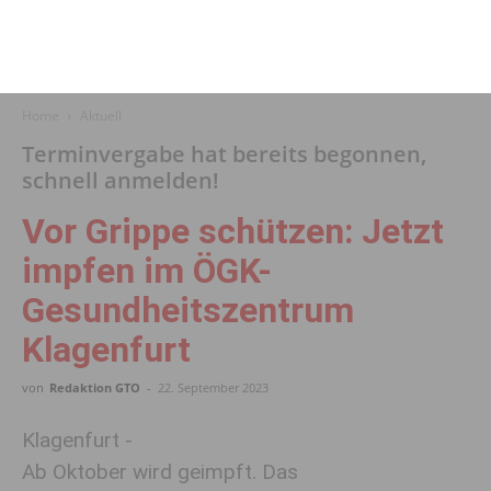
Home
Aktuell
Terminvergabe hat bereits begonnen,
schnell anmelden!
Vor Grippe schützen: Jetzt
impfen im ÖGK-
Gesundheitszentrum
Klagenfurt
von
Redaktion GTO
-
22. September 2023
Klagenfurt -
Ab Oktober wird geimpft. Das