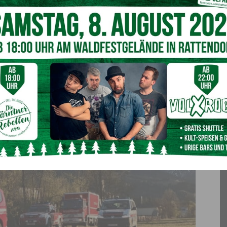
et
rde durch die
Freiwillige Feuerwehr Berg im Drautal
eine
fenen Bereich auch in der Nacht auf den
heutigen 10. April
e des Brandes ist derzeit noch Gegenstand von
tung einer
möglichen Selbstentzündung
gehen.