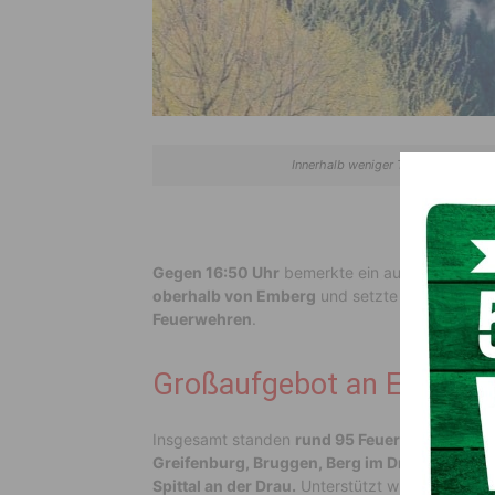
Innerhalb weniger Tage kam es gest
Gegen 16:50 Uhr
bemerkte ein aufmerksamer V
oberhalb von Emberg
und setzte umgehend d
Feuerwehren
.
Großaufgebot an Einsatzk
Insgesamt standen
rund 95 Feuerwehrkräfte
i
Greifenburg, Bruggen, Berg im Drautal, Della
Spittal an der Drau.
Unterstützt wurden die Ein