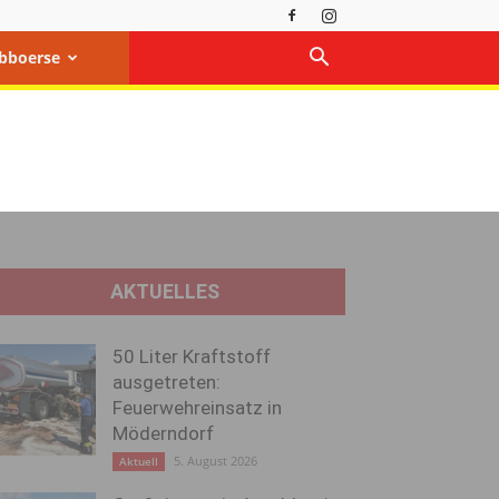
bboerse
AKTUELLES
50 Liter Kraftstoff
ausgetreten:
Feuerwehreinsatz in
Möderndorf
5. August 2026
Aktuell