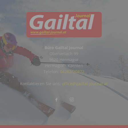
Büro Gailtal Journal
Obervellach 99
9620 Hermagor
Hermagor - Kärnten
Telefon:
04282/20472
Kontaktieren Sie uns:
office@gailtal-journal.at