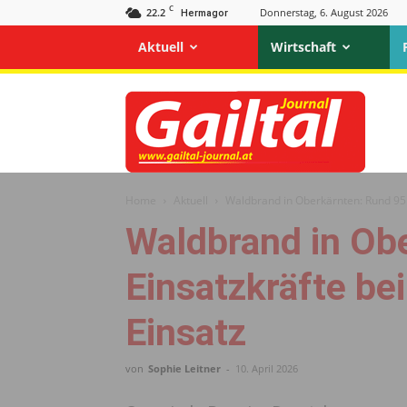
C
22.2
Donnerstag, 6. August 2026
Hermagor
Aktuell
Wirtschaft
Gailtal
Journal
Home
Aktuell
Waldbrand in Oberkärnten: Rund 95 
Waldbrand in Ob
Einsatzkräfte be
Einsatz
von
Sophie Leitner
-
10. April 2026