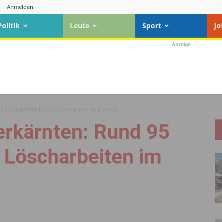
Anmelden
Politik
Leute
Sport
Jo
Anzeige
Einsatzkräfte bei Löscharbeiten im Einsatz
erkärnten: Rund 95
i Löscharbeiten im