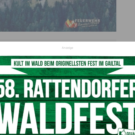
ern erneut zu einem Waldbrand (c) FF Spittal/ Drau
Anzeige
© FF Spittal/Drau
erkehrsteilnehmer Rauchentwicklung im Waldgebiet
ie
Polizei
in Kenntnis. Diese alarmierte daraufhin mehrere
räften
m Einsatz. Beteiligt waren die
Feuerwehren Hauzendorf,
ch im Drautal, Draßnitzdorf, Gerlamoos, Leoben sowie
satzkräfte durch die
„Libelle Kärnten“
, die ebenfalls bei