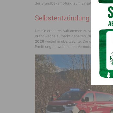
der Brandbekämpfung zum Einsatz kam.
Selbstentzündung vermut
Um ein erneutes Aufflammen zu verhindern, wu
Brandwache aufrecht gehalten, die den betrof
2026
weiterhin überwachte. Die genaue Ursach
Ermittlungen, wobei erste Vermutungen in Rich