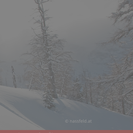
© nassfeld.at