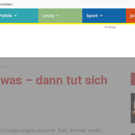
nmelden
Politik
Leute
Sport
Jo
Anzeige
 was!“
 was – dann tut sich
ausforderungen unserer Zeit. Immer mehr