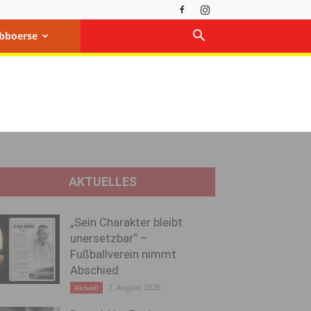
bboerse
AKTUELLES
„Sein Charakter bleibt
unersetzbar“ –
Fußballverein nimmt
Abschied
7. August 2026
Aktuell