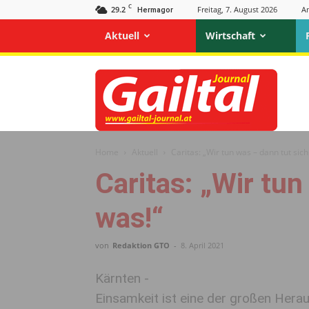
C
29.2
Freitag, 7. August 2026
A
Hermagor
Aktuell
Wirtschaft
Gailtal
Journal
Home
Aktuell
Caritas: „Wir tun was – dann tut sich
Caritas: „Wir tun
was!“
von
Redaktion GTO
-
8. April 2021
Kärnten -
Einsamkeit ist eine der großen Her