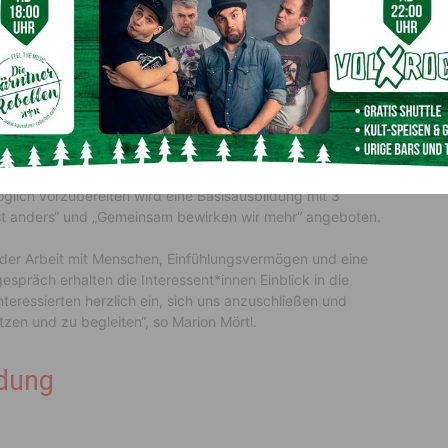
h daran, für sie eigentlich wichtige Dinge zu erledigen,
machen. Das Team der Beratungsstelle möchte diese
Begleitung anzunehmen. Über die Vermittlung durch die
alpat*innen hergestellt“, so Janette Suntinger-Schneeweiß,
lich vorzubereiten wird eine Basisausbildung mit 3
bist anders“ und „Gemeinsam bewirken wir mehr“ angeboten.
 der Arbeit mit Menschen, Einfühlungsvermögen und eine
präch erhalten die Interessent*innen Einblick in die
nteressierten herzlich ein, sich uns anzuschließen und
zen und zu begleiten“, so Marion Mörtl.
ldung