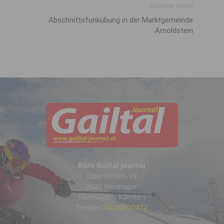
Nächster Artikel
Abschnittsfunkübung in der Marktgemeinde
Arnoldstein
Büro Gailtal Journal
Obervellach 99
9620 Hermagor
Hermagor - Kärnten
Telefon:
04282/20472