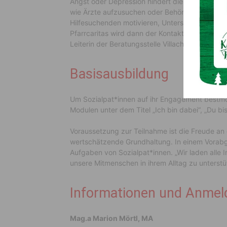
Angst oder Depression hindert die Menschen auc
wie Ärzte aufzusuchen oder Behördenwege zu 
Hilfesuchenden motivieren, Unterstützung und 
Pfarrcaritas wird dann der Kontakt zu den Sozi
Leiterin der Beratungsstelle Villach.
Basisausbildung
Um Sozialpat*innen auf ihr Engagement bestmög
Modulen unter dem Titel „Ich bin dabei“, „Du 
Voraussetzung zur Teilnahme ist die Freude an
wertschätzende Grundhaltung. In einem Vorabges
Aufgaben von Sozialpat*innen. „Wir laden alle I
unsere Mitmenschen in ihrem Alltag zu unterstüt
Informationen und Anme
Mag.a Marion Mörtl, MA