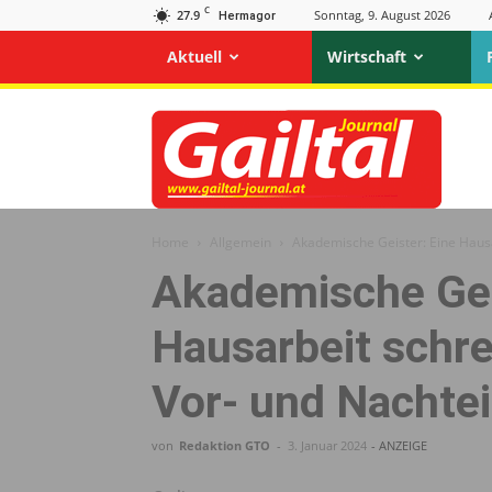
C
27.9
Sonntag, 9. August 2026
Hermagor
Aktuell
Wirtschaft
Gailtal
Journal
Home
Allgemein
Akademische Geister: Eine Hausa
Akademische Gei
Hausarbeit schre
Vor- und Nachtei
von
Redaktion GTO
-
3. Januar 2024
- ANZEIGE