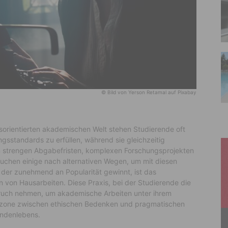
© Bild von Yerson Retamal auf Pixabay
sorientierten akademischen Welt stehen Studierende oft
gsstandards zu erfüllen, während sie gleichzeitig
en strengen Abgabefristen, komplexen Forschungsprojekten
suchen einige nach alternativen Wegen, um mit diesen
der zunehmend an Popularität gewinnt, ist das
 von Hausarbeiten. Diese Praxis, bei der Studierende die
pruch nehmen, um akademische Arbeiten unter ihrem
auzone zwischen ethischen Bedenken und pragmatischen
endenlebens.