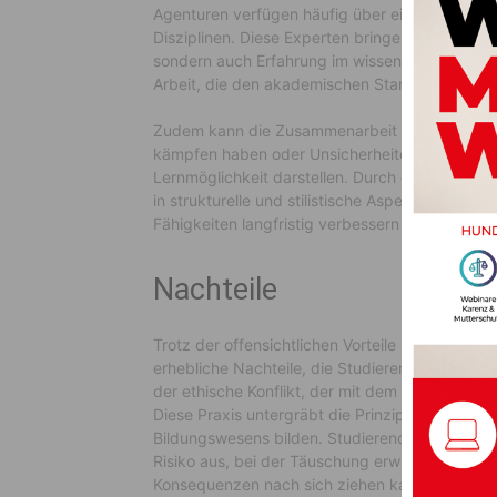
Agenturen verfügen häufig über ein breites Sp
Disziplinen. Diese Experten bringen nicht nur i
sondern auch Erfahrung im wissenschaftlichen S
Arbeit, die den akademischen Standards entspr
Zudem kann die Zusammenarbeit mit einem Ghost
kämpfen haben oder Unsicherheiten im wissensc
Lernmöglichkeit darstellen. Durch die Analyse d
in strukturelle und stilistische Aspekte des a
Fähigkeiten langfristig verbessern kann.
Nachteile
Trotz der offensichtlichen Vorteile birgt das 
erhebliche Nachteile, die Studierende sorgfälti
der ethische Konflikt, der mit dem Einreichen 
Diese Praxis untergräbt die Prinzipien der akad
Bildungswesens bilden. Studierende, die Ghost
Risiko aus, bei der Täuschung erwischt zu we
Konsequenzen nach sich ziehen kann, einschlie