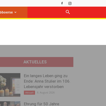
bboerse
AKTUELLES
Ein langes Leben ging zu
Ende: Anna Stulier im 106.
Lebensjahr verstorben
8. August 2026
Aktuell
Ehrung für 50 Jahre