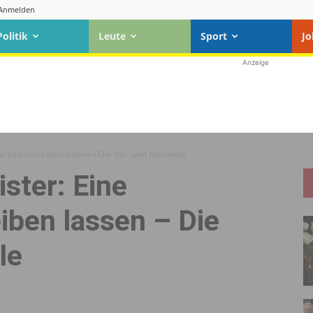
Anmelden
Politik
Leute
Sport
Jo
Anzeige
rbeit schreiben lassen – Die Vor- und Nachteile
ster: Eine
iben lassen – Die
le