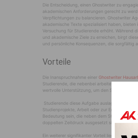
Die Entscheidung, einen Ghostwriter zu engagi
akademischen Anforderungen gerecht zu werden
Verpflichtungen zu balancieren. Ghostwriter Ag
akademische Texte spezialisiert haben, bieten 
Versuchung für Studierende erhöht. Während di
und akademische Ziele zu erreichen, birgt di
und persönliche Konsequenzen, die sorgfälti
Vorteile
Die Inanspruchnahme einer
Ghostwriter Hausar
Studierende, die nebenbei arbeiten oder familiä
wertvolle Unterstützung, um den Spagat zwisc
Studierende diese Aufgabe auslagern, gewinnen
Studienprojekte, Arbeit oder zur Erholung nutz
Bedeutung sein, die neben dem Studium arbeite
doppelten Zeitdruck ausgesetzt sind.
Ein weiterer signifikanter Vorteil liegt in der fa