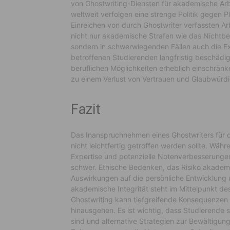
von Ghostwriting-Diensten für akademische Arb
weltweit verfolgen eine strenge Politik gegen
Einreichen von durch Ghostwriter verfassten Ar
nicht nur akademische Strafen wie das Nichtbe
sondern in schwerwiegenden Fällen auch die Ex
betroffenen Studierenden langfristig beschäd
beruflichen Möglichkeiten erheblich einschrän
zu einem Verlust von Vertrauen und Glaubwürdigk
Fazit
Das Inanspruchnehmen eines Ghostwriters für da
nicht leichtfertig getroffen werden sollte. Währ
Expertise und potenzielle Notenverbesserunge
schwer. Ethische Bedenken, das Risiko akademi
Auswirkungen auf die persönliche Entwicklung 
akademische Integrität steht im Mittelpunkt d
Ghostwriting kann tiefgreifende Konsequenzen
hinausgehen. Es ist wichtig, dass Studierende 
sind und alternative Strategien zur Bewältigu