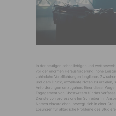
In der heutigen schnelllebigen und wettbewerb
vor der enormen Herausforderung, hohe Leistun
zahlreiche Verpflichtungen jonglieren. Zwisch
und dem Druck, exzellente Noten zu erzielen, 
Anforderungen umzugehen. Einer dieser Wege, 
Engagement von Ghostwritern für das Verfassen
Dienste von professionellen Schreibern in Ans
Namen einzureichen, bewegt sich in einer Gr
Lösungen für alltägliche Probleme des Studier