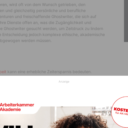
eren, wird oft von dem Wunsch getrieben, den
 und gleichzeitig persönliche und berufliche
enturen und freischaffende Ghostwriter, die sich auf
ihre Dienste offen an, was die Zugänglichkeit und
e Ghostwriter gesucht werden, um Zeitdruck zu lindern
ese Entscheidung jedoch komplexe ethische, akademische
g abgewogen werden müssen.
beit
kann eine erhebliche Zeitersparnis bedeuten.
re Verpflichtungen haben, finden in Ghostwritern eine
Anzeige
hen Studium und privaten Herausforderungen zu meistern.
 sie wertvolle Stunden zurück, die sie für andere
en können. Dies kann besonders für diejenigen von
n oder familiäre Verpflichtungen haben und somit einem
chlichen Expertise, die Ghostwriter mitbringen. Ghostwriter-