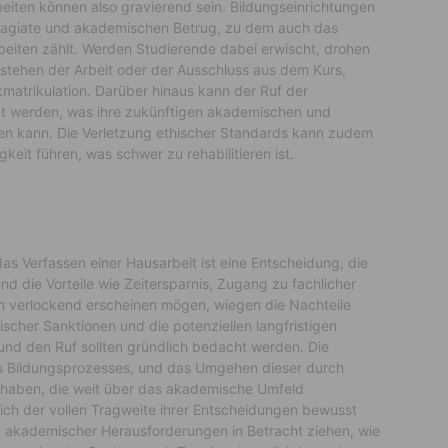
eiten können also gravierend sein. Bildungseinrichtungen
 Plagiate und akademischen Betrug, zu dem auch das
beiten zählt. Werden Studierende dabei erwischt, drohen
stehen der Arbeit oder der Ausschluss aus dem Kurs,
matrikulation. Darüber hinaus kann der Ruf der
igt werden, was ihre zukünftigen akademischen und
ken kann. Die Verletzung ethischer Standards kann zudem
eit führen, was schwer zu rehabilitieren ist.
s Verfassen einer Hausarbeit ist eine Entscheidung, die
end die Vorteile wie Zeitersparnis, Zugang zu fachlicher
n verlockend erscheinen mögen, wiegen die Nachteile
scher Sanktionen und die potenziellen langfristigen
und den Ruf sollten gründlich bedacht werden. Die
es Bildungsprozesses, und das Umgehen dieser durch
 haben, die weit über das akademische Umfeld
sich der vollen Tragweite ihrer Entscheidungen bewusst
ng akademischer Herausforderungen in Betracht ziehen, wie