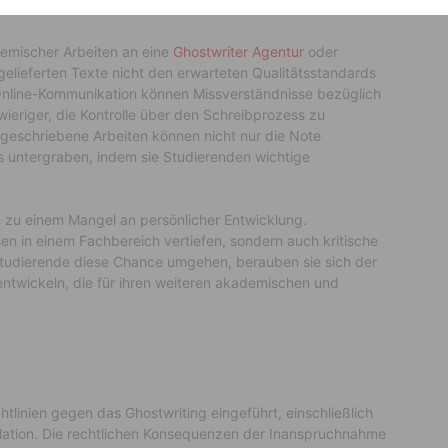
emischer Arbeiten an eine
Ghostwriter Agentur
oder
 gelieferten Texte nicht den erwarteten Qualitätsstandards
Online-Kommunikation können Missverständnisse bezüglich
eriger, die Kontrolle über den Schreibprozess zu
 geschriebene Arbeiten können nicht nur die Note
 untergraben, indem sie Studierenden wichtige
n zu einem Mangel an persönlicher Entwicklung.
en in einem Fachbereich vertiefen, sondern auch kritische
Studierende diese Chance umgehen, berauben sie sich der
 entwickeln, die für ihren weiteren akademischen und
tlinien gegen das Ghostwriting eingeführt, einschließlich
ulation. Die rechtlichen Konsequenzen der Inanspruchnahme