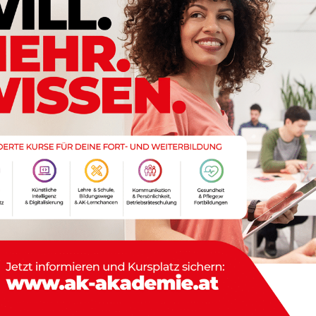
ektrum an Spezialisten in verschiedenen akademischen
hr umfassendes Wissen in das jeweilige Fachgebiet ein,
chreiben. Das Ergebnis ist eine qualitativ hochwertige
icht und potenziell zu besseren Noten führen kann.
writer für Studierende, die mit sprachlichen Barrieren zu
haftlichen Schreiben aufweisen, eine wertvolle
er vom Ghostwriter gelieferten Arbeit können sie Einblicke
kademischen Schreibens gewinnen, was ihre eigenen
Engagement eines Ghostwriters für Hausarbeiten auch
g abwägen sollten. Einer der gravierendsten Nachteile ist
einer von jemand anderem verfassten Arbeit verbunden ist.
emischen Integrität und Ehrlichkeit, die den Kern des
writing-Dienste in Anspruch nehmen, setzen sich dem
rden, was schwerwiegende akademische und persönliche
ßlich des Verlusts von Stipendien, der Aussetzung oder