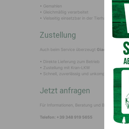
• Gemahlen
• Gleichmäßig verarbeitet
• Vielseitig einsetzbar in der Tierhaltung
Zustellung
Auch beim Service überzeugt
Giacomin Fabio
:
• Direkte Lieferung zum Betrieb
• Zustellung mit Kran-LKW
• Schnell, zuverlässig und unkompliziert
Jetzt anfragen
Für Informationen, Beratung und Bestellungen 
Telefon: +39 348 919 5655