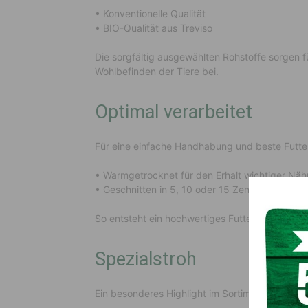
• Konventionelle Qualität
• BIO-Qualität aus Treviso
Die sorgfältig ausgewählten Rohstoffe sorgen 
Wohlbefinden der Tiere bei.
Optimal verarbeitet
Für eine einfache Handhabung und beste Futter
• Warmgetrocknet für den Erhalt wichtiger Näh
• Geschnitten in 5, 10 oder 15 Zentimeter Läng
So entsteht ein hochwertiges Futtermittel, da
Spezialstroh
Ein besonderes Highlight im Sortiment ist das S