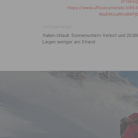
cf.fabi
https://www.ufficiocamerale.it/8
Wq89KzuRKAB6Pjb
Vorheriger Artikel
Italien-Urlaub: Sonnenschirm-Verbot und 20.00
Liegen weniger am Strand