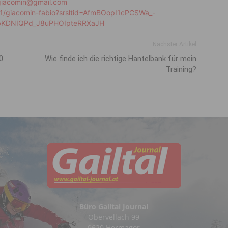
ogiacomin@gmail.com
641/giacomin-fabio?srsltid=AfmBOopI1cPCSWa_-
KDNIQPd_J8uPHOIpteRRXaJH
Nächster Artikel
0
Wie finde ich die richtige Hantelbank für mein
Training?
Büro Gailtal Journal
Obervellach 99
9620 Hermagor