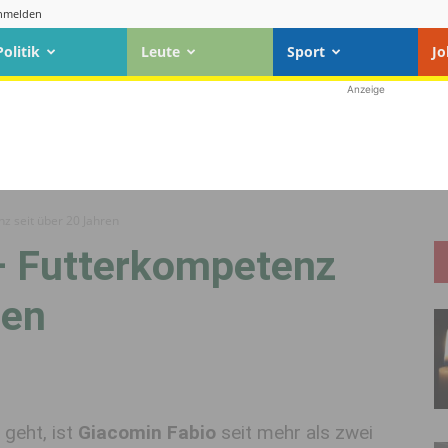
nmelden
Politik
Leute
Sport
Jo
Anzeige
z seit über 20 Jahren
– Futterkompetenz
ren
geht, ist
Giacomin Fabio
seit mehr als zwei