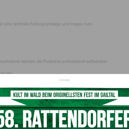
für eine optimale Futtergrundlage und tragen zum
aufnahme werden die Produkte professionell aufbereitet:
rstoffe
e
Anzeige
s den Anforderungen moderner Landwirtschaft gerecht wird.
pezialstroh: