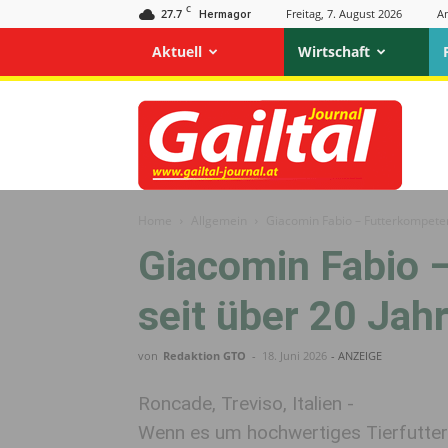
C
27.7
Freitag, 7. August 2026
A
Hermagor
Aktuell
Wirtschaft
Gailtal
Journal
Home
Allgemein
Giacomin Fabio – Futterkompeten
Giacomin Fabio 
seit über 20 Jah
von
Redaktion GTO
-
18. Juni 2026
- ANZEIGE
Roncade, Treviso, Italien -
Wenn es um hochwertiges Tierfutter 