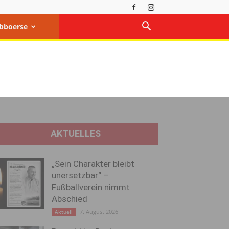
bboerse
AKTUELLES
„Sein Charakter bleibt
unersetzbar“ –
Fußballverein nimmt
Abschied
7. August 2026
Aktuell