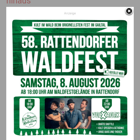
hinaus
Anzeige
Auch die grenzüberschreitende Zusammenarbeit nimmt weiter
Fahrt auf. In Arnoldstein stehen gleich zwei Projekte im
Zeichen des künftigen Drei-Länder-Friedensparks.
„Die Dreiländereck Gemeinde Arnoldstein freut sich über
gleich zwei Maßnahmen die im Rahmen des künftigen Drei-
Länder-Friedensparks durchgeführt werden. Im Rahmen des –
Wein ohne Grenzen Festes – am 4. Juli in Valbruna wird unser
erster Naturpark Kooperationspartner in Italien feierlich
ernannt. Und zum Auftakt der Wandersaison im Herbst findet
am 27.9.2026 der Naturpark- Frühschoppen am Dreiländereck
statt“, freut sich Bürgermeister
Reinhard Antolitsch
.
TouMiNet verbindet
Bergbaugeschichte über Grenzen
hinweg
Ein weiteres Projekt stärkt die bergbauliche Geschichte der