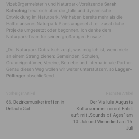
Vizebürgermeisterin und Naturpark-Vorsitzende
Sarah
Katholnig
freut sich über die „tolle und dynamische
Entwicklung im Naturpark. Wir haben bereits mehr als die
Hälfte unseres Naturpark Plans umgesetzt, elf zusätzliche
Projekte umgesetzt oder begonnen. Ich danke dem
Naturpark-Team für seinen großartigen Einsatz.“
„Der Naturpark Dobratsch zeigt, was möglich ist, wenn viele
an einem Strang ziehen: Gemeinden, Schulen,
Grundeigentümer, Vereine, Betriebe und internationale Partner.
Genau diesen Weg wollen wir weiter unterstützen“, so
Lagger-
Pöllinger
abschließend.
Vorheriger Artikel
Nächster Artikel
66. Bezirksmusikertreffen in
Der Via Iulia Augusta
Dellach/Gail
Kultursommer nimmt Fahrt
auf: mit „Sounds of Ages“ am
10. Juli und Wienerlied am 15.
Juli