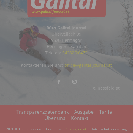
Büro Gailtal Journal
Obervellach 99
9620 Hermagor
Hermagor - Kärnten
Telefon:
04282/20472
Kontaktieren Sie uns:
office@gailtal-journal.at
© nassfeld.at
Transparenzdatenbank
Ausgabe
Tarife
Über uns
Kontakt
2026 © Gailtal Journal | Erstellt von
Krassgrün.at
|
Datenschutzerklärung