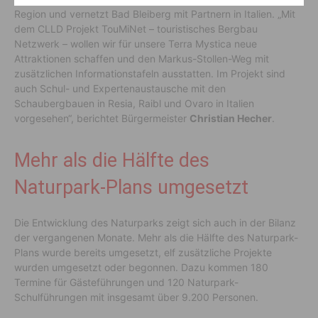
Region und vernetzt Bad Bleiberg mit Partnern in Italien. „Mit
dem CLLD Projekt TouMiNet – touristisches Bergbau
Netzwerk – wollen wir für unsere Terra Mystica neue
Attraktionen schaffen und den Markus-Stollen-Weg mit
zusätzlichen Informationstafeln ausstatten. Im Projekt sind
auch Schul- und Expertenaustausche mit den
Schaubergbauen in Resia, Raibl und Ovaro in Italien
vorgesehen“, berichtet Bürgermeister
Christian Hecher
.
Mehr als die Hälfte des
Naturpark-Plans umgesetzt
Die Entwicklung des Naturparks zeigt sich auch in der Bilanz
der vergangenen Monate. Mehr als die Hälfte des Naturpark-
Plans wurde bereits umgesetzt, elf zusätzliche Projekte
wurden umgesetzt oder begonnen. Dazu kommen 180
Termine für Gästeführungen und 120 Naturpark-
Schulführungen mit insgesamt über 9.200 Personen.