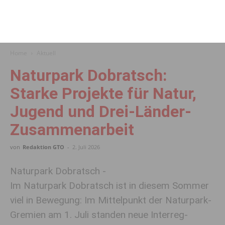
Home
Aktuell
Naturpark Dobratsch:
Starke Projekte für Natur,
Jugend und Drei-Länder-
Zusammenarbeit
von
Redaktion GTO
-
2. Juli 2026
Naturpark Dobratsch -
Im Naturpark Dobratsch ist in diesem Sommer
viel in Bewegung: Im Mittelpunkt der Naturpark-
Gremien am 1. Juli standen neue Interreg-